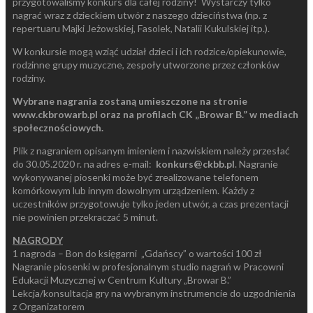
przygotowaliśmy konkurs dla całej rodziny! Wystarczy tylko
nagrać wraz z dzieckiem utwór z naszego dzieciństwa (np. z
repertuaru Majki Jeżowskiej, Fasolek, Natalii Kukulskiej itp.).
W konkursie mogą wziąć udział dzieci i ich rodzice/opiekunowie,
rodzinne grupy muzyczne, zespoły utworzone przez członków
rodziny.
Wybrane nagrania zostaną umieszczone na stronie
www.ckbrowarb.pl
oraz na profilach CK „Browar B.” w mediach
społecznościowych.
Plik z nagraniem opisanym imieniem i nazwiskiem należy przesłać
do 30.05.2020 r. na adres e-mail:
konkurs@ckbb.pl
. Nagranie
wykonywanej piosenki może być zrealizowane telefonem
komórkowym lub innym dowolnym urządzeniem. Każdy z
uczestników przygotowuje tylko jeden utwór, a czas prezentacji
nie powinien przekraczać 5 minut.
NAGRODY
1 nagroda – Bon do księgarni „Gdańscy” o wartości 100 zł
Nagranie piosenki w profesjonalnym studio nagrań w Pracowni
Edukacji Muzycznej w Centrum Kultury „Browar B.”
Lekcja/konsultacja gry na wybranym instrumencie do uzgodnienia
z Organizatorem