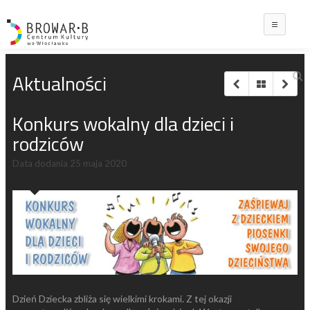
Main
Aktualności
Konkurs wokalny dla dzieci i
rodziców
Data dodania
25 maja 2020
Dzień Dziecka zbliża się wielkimi krokami. Z tej okazji