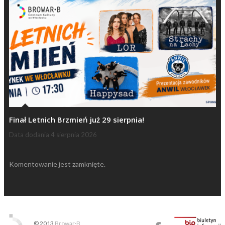
Finał Letnich Brzmień już 29 sierpnia!
Data dodania
4 sierpnia 2026
Komentowanie jest zamknięte.
© 2013
Browar·B