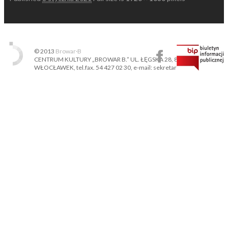
© 2013
Browar·B
CENTRUM KULTURY „BROWAR B.” UL. ŁĘGSKA 28, 87-800
WŁOCŁAWEK, tel.fax. 54 427 02 30, e-mail: sekretariat@ckbb.pl