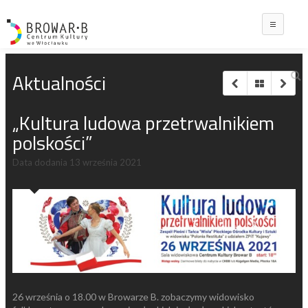
Main
Aktualności
„Kultura ludowa przetrwalnikiem
polskości”
Data dodania
13 września 2021
26 września o 18.00 w Browarze B. zobaczymy widowisko