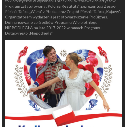
folklorystyczne w wykonaniu płockich i włcoławskich artystów.
Program zatytułowany „Polonia Restituta” zaprezentują Zespół
Pieśni i Tańca „Wisła” z Płocka oraz Zespół Pieśni i Tańca „Kujawy”.
Organizatorem wydarzenia jest stowarzyszenie ProBiznes.
Dofinansowano ze środków Programu Wieloletniego
NIEPODLEGŁA na lata 2017-2022 w ramach Programu
Dotacyjnego „Niepodległa”