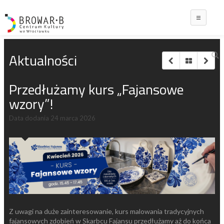
Main
Aktualności
Przedłużamy kurs „Fajansowe
wzory”!
Data dodania
24 marca 2026
Z uwagi na duże zainteresowanie, kurs malowania tradycyjnych
fajansowych zdobień w Skarbcu Fajansu przedłużamy aż do końca