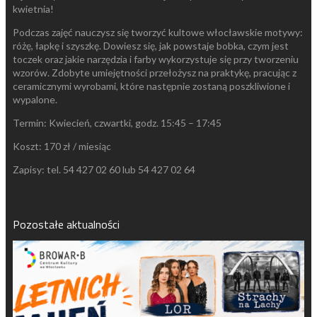
kwietnia!
Podczas zajęć nauczysz się tworzyć kultowe włocławskie motywy:
różę, łapkę i szyszkę. Dowiesz się, jak powstaje bobka, czym jest
toczek oraz jakie narzędzia i farby wykorzystuje się przy tworzeniu
wzorów. Zdobyte umiejętności przełożysz na praktykę, pracując z
ceramicznymi wyrobami, które następnie zostaną poszkliwione i
wypalone.
Termin: Kwiecień, czwartki, godz. 15:45 – 17:45
Koszt: 170 zł / miesiąc
Zapisy: tel. 54 427 02 60 lub 54 427 02 64
Pozostałe aktualności