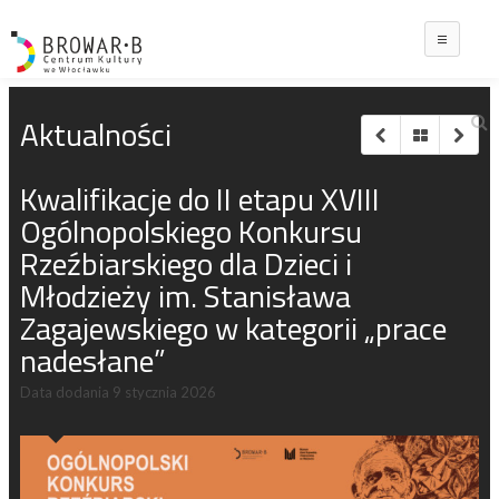
Main
Aktualności
Kwalifikacje do II etapu XVIII
Ogólnopolskiego Konkursu
Rzeźbiarskiego dla Dzieci i
Młodzieży im. Stanisława
Zagajewskiego w kategorii „prace
nadesłane”
Data dodania
9 stycznia 2026