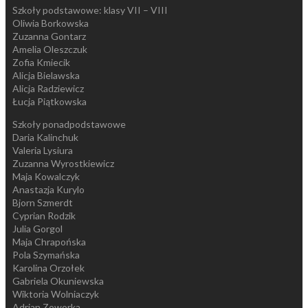
Szkoły podstawowe: klasy VII – VIII
Oliwia Borkowska
Zuzanna Gontarz
Amelia Oleszczuk
Zofia Kmiecik
Alicja Bielawska
Alicja Radziewicz
Łucja Piątkowska
Szkoły ponadpodstawowe
Daria Kalinchuk
Valeria Lysiura
Zuzanna Wyrostkiewicz
Maja Kowalczyk
Anastazja Kurylo
Bjorn Szmerdt
Cyprian Rodzik
Julia Gorgol
Maja Chrapońska
Pola Szymańska
Karolina Orzołek
Gabriela Okuniewska
Wiktoria Wolniaczyk
Adrian Zoworka