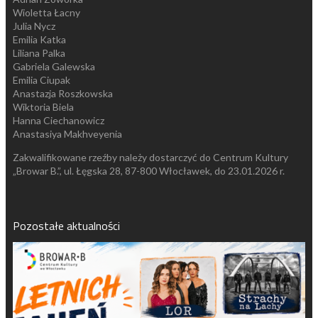
Wioletta Łacny
Julia Nycz
Emilia Katka
Liliana Palka
Gabriela Galewska
Emilia Ciupak
Anastazja Roszkowska
Wiktoria Biela
Hanna Ciechanowicz
Anastasiya Makhveyenia
Zakwalifikowane rzeźby należy dostarczyć do Centrum Kultury
„Browar B.”, ul. Łęgska 28, 87-800 Włocławek, do 23.01.2026 r.
Pozostałe aktualności