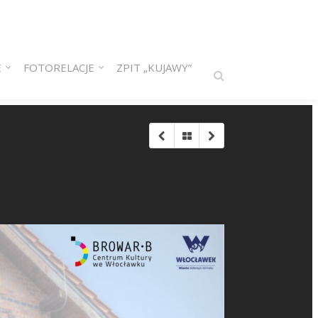
E
FOTORELACJE
ZPIT „KUJAWY”