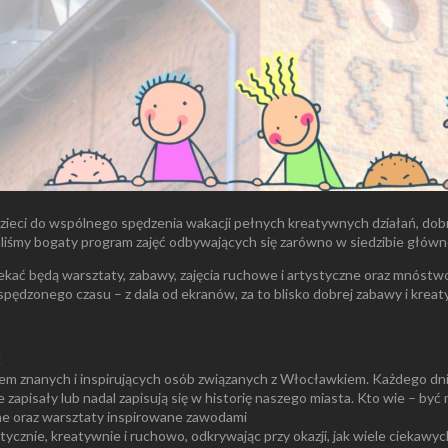
dzieci do wspólnego spędzenia wakacji pełnych kreatywnych działań, do
liśmy bogaty program zajęć odbywających się zarówno w siedzibie głównej,
ekać będą warsztaty, zabawy, zajęcia ruchowe i artystyczne oraz mnóstw
pędzonego czasu – z dala od ekranów, za to blisko dobrej zabawy i kreat
!
m znanych i inspirujących osób związanych z Włocławkiem. Każdego dnia
zapisały lub nadal zapisują się w historię naszego miasta. Kto wie – być
ne oraz warsztaty inspirowane zawodami
ycznie, kreatywnie i ruchowo, odkrywając przy okazji, jak wiele ciekawyc