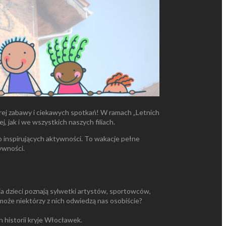
brej zabawy i ciekawych spotkań! W ramach „Letnich
 jak i we wszystkich naszych filiach.
o inspirujących aktywności. To wakacje pełne
ywności.
 dzieci poznają sylwetki artystów, sportowców,
 może niektórzy z nich odwiedzą nas osobiście?
h historii kryje Włocławek.