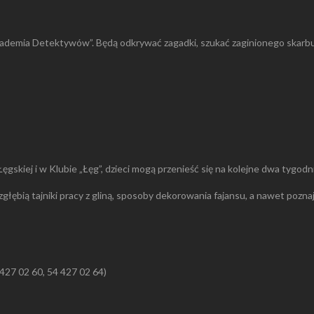
ademia Detektywów”. Będą odkrywać zagadki, szukać zaginionego skarbu, 
Łęgskiej i w Klubie „Łęg”, dzieci mogą przenieść się na kolejne dwa tygodn
 zgłębią tajniki pracy z gliną, sposoby dekorowania fajansu, a nawet poz
4 427 02 60, 54 427 02 64)