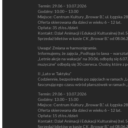
Termin: 29.06 – 10.07.2026
Godziny: 10.00 – 13.00
Miejsce: Centrum Kultury „Browar B.”, ul. Łęgska 28
Oferta skierowana dla dzieci w wieku 6 – 12 lat.
Opłata: 35 zł/os./dzień
Kontakt: Dział Animacji i Edukacji Kulturalnej (tel.
Sprzedaż biletów w kasie CK „Browar B.” od 08.06.2
Uwaga! Zmiana w harmonigramie.
Informujemy, że zajęcia „Podłoga to lawa – warszt
„Letnie akcje na wakacje” na 30.06, odbędą się 6
muzyczne” odbędą się 30 czerwca. Osoby, które z p
II „Lato w Taktyku”
Codziennie, bezpośrednio po zajęciach w ramach „L
fascynującego czasu wśród planszówek w ramach „
Termin: 29.06 – 10.07.2026
Godziny: 13.00 – 15.00
Miejsce: Centrum Kultury „Browar B.”. ul. Łęgska 28
Oferta skierowana dla dzieci w wieku 6 – 12 lat.
Opłata: 15 zł/os./dzień
Kontakt: Dział Animacji i Edukacji Kulturalnej (tel.
Sprzedaż biletów w kasie CK „Browar B.” od 08.06.2