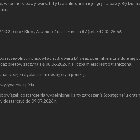
, wspólne zabawy, warsztaty teatralne, animacje, gry i zabawy. Będzie tro
entu.
2 10 22) oraz Klub „Zazamcze”. ul. Toruńska 87 (tel. 54 232 25 66)
–
poszczególnych placówkach „Browaru B.” wraz z cennikiem znajduje się po
aż biletów zaczyna się 08.06.2026 r. a liczba miejsc jest ograniczona.
oznanie się z regulaminem dostępnym poniżej.
yżywienia i picia.
owiązek dostarczenia wypełnionej karty zgłoszenia (dostępnej u organiza
ży dostarczyć do 09.07.2026 r.