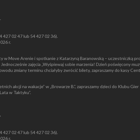
.
 54 427 02 47 lub 54 427 02 36).
026 r.
aty w Move Arenie i spotkanie z Katarzyną Baranowską – uczestniczką pro
.07. Jednocześnie zajęcia „Wyśpiewaj sobie marzenia! Dzień poświęcony
owodu zmiany terminu chciałyby zwrócić bilety, zapraszamy do kasy Cent
etnich akcji na wakacje” w „Browarze B.”, zapraszamy dzieci do Klubu G
Lata w Taktyku”.
,
 54 427 02 47 lub 54 427 02 36).
026 r.