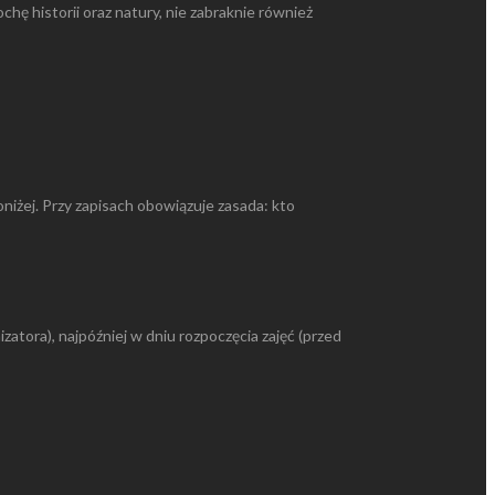
chę historii oraz natury, nie zabraknie również
niżej. Przy zapisach obowiązuje zasada: kto
tora), najpóźniej w dniu rozpoczęcia zajęć (przed