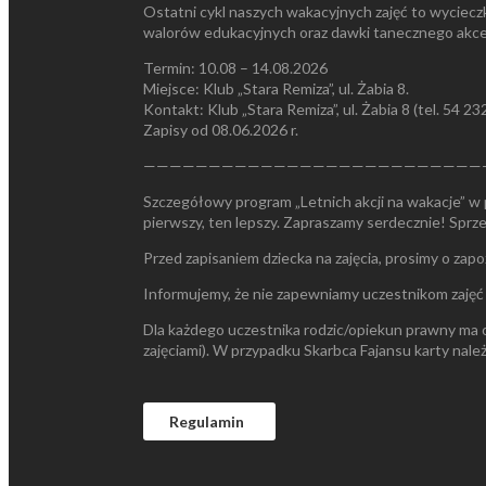
Ostatni cykl naszych wakacyjnych zajęć to wycieczki
walorów edukacyjnych oraz dawki tanecznego akc
Termin: 10.08 – 14.08.2026
Miejsce: Klub „Stara Remiza”, ul. Żabia 8.
Kontakt: Klub „Stara Remiza”, ul. Żabia 8 (tel. 54 23
Zapisy od 08.06.2026 r.
——————————————————————————
Szczegółowy program „Letnich akcji na wakacje” w 
pierwszy, ten lepszy. Zapraszamy serdecznie! Sprzed
Przed zapisaniem dziecka na zajęcia, prosimy o zap
Informujemy, że nie zapewniamy uczestnikom zajęć w
Dla każdego uczestnika rodzic/opiekun prawny ma ob
zajęciami). W przypadku Skarbca Fajansu karty nale
Regulamin