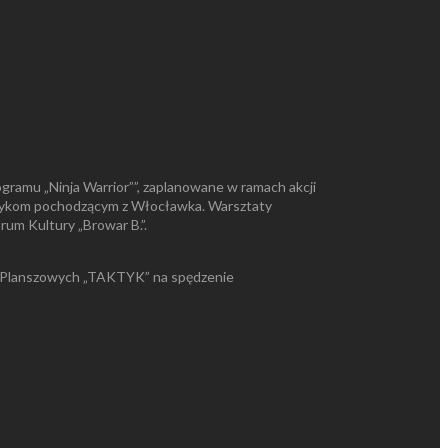
gramu „Ninja Warrior””, zaplanowane w ramach akcji
 muzykom pochodzącym z Włocławka. Warsztaty
rum Kultury „Browar B.”.
ier Planszowych „TAKTYK” na spędzenie