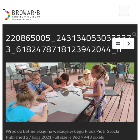
Main
220865005_243134053033337
3_6182478718123942044_n
Wróć do Letnie akcje na wakacje w Łęgu
Przez
Piotr Stocki
Published
27 lipca 2021
Full size is
960 × 443
pixels