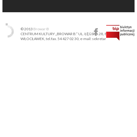
© 2013
Browar·B
CENTRUM KULTURY „BROWAR B.” UL. ŁĘGSKA 28, 87-800
WŁOCŁAWEK, tel.fax. 54 427 02 30, e-mail: sekretariat@ckbb.pl