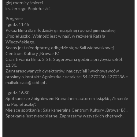
giej rocznicy śmierci
ks. Jerzego Popiełuszki.
Program:
· godz. 11.45
Pokaz filmu dla młodzieży gimnazjalnej i ponad gimnazjalnej
„Popiełuszko. Wolność jest w nas”. w reżyserii Rafała
Wieczyńskiego.
Seans jest nieodpłatny, odbędzie się w Sali widowiskowej
Centrum Kultury „Browar B.”
Czas trwania filmu: 2,5 h. Sugerowana godzina przybycia szkół:
11.30.
Zainteresowanych dyrektorów, nauczycieli i wychowawców
prosimy o kontakt: Agnieszka Łuczak tel.54 4270230, 4270236 e-
mail:aluczak@ckbb.pl .
· godz. 16.30
Spotkanie ze Zbigniewem Branachem, autorem książki: „Zlecenie
na Popiełuszkę”.
Miejsce spotkania : Sala kameralna Centrum Kultury „Browar B.” .
Spotkanie jest nieodpłatne. Zapraszamy wszystkich chętnych.