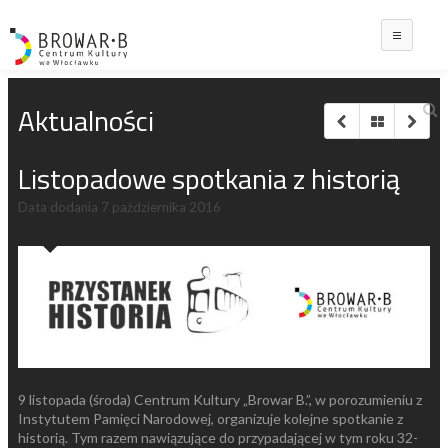
Main
Aktualności
Listopadowe spotkania z historią
Data dodania
7 października 2016
9 listopada (środa) Centrum Kultury „Browar B.”, w porozumieniu z
Instytutem Pamięci Narodowej, organizuje kolejne spotkanie z
historią. Tym razem nawiązujące do przypadającej w tym roku 32-