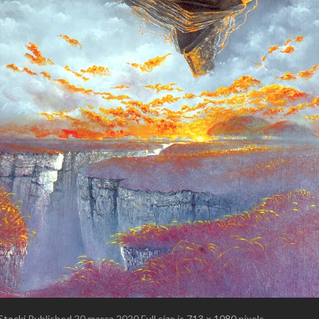
Stocki
Published
20 marca 2020
Full size is
713 × 1080
pixels