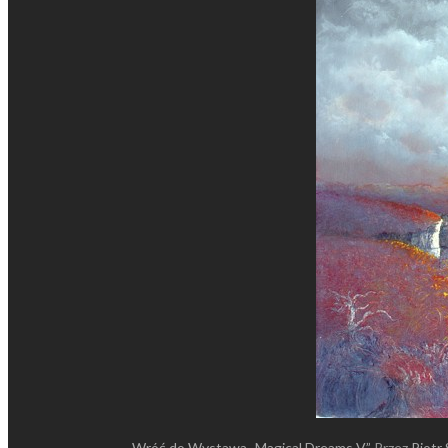
Wróć do Wystawa „Magical Dreams V”
Przez
Piotr 