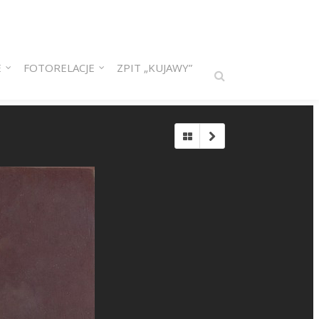
E
FOTORELACJE
ZPIT „KUJAWY”