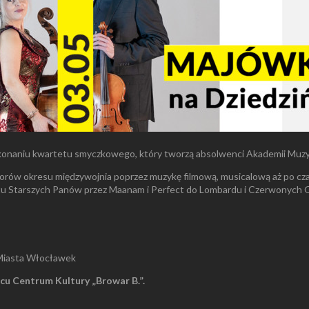
ykonaniu kwartetu smyczkowego, który tworzą absolwenci Akademii Muz
ów okresu międzywojnia poprzez muzykę filmową, musicalową aż po czas
tu Starszych Panów przez Maanam i Perfect do Lombardu i Czerwonych G
 Miasta Włocławek
ńcu Centrum Kultury „Browar B.”.