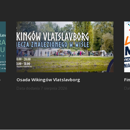
o
Osada Wikingów Vlatslavborg
Fi
Data dodania
7 sierpnia 2026
Da