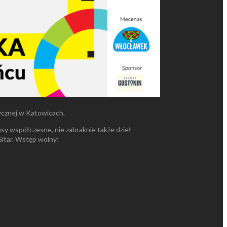
ycznej w Katowicach.
y współczesne, nie zabraknie także dzieł
itar. Wstęp wolny!