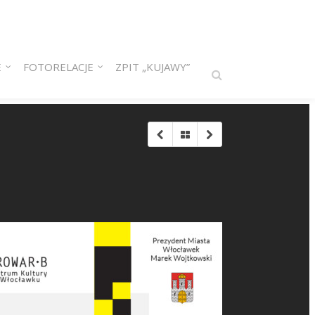
E
FOTORELACJE
ZPIT „KUJAWY”