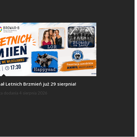
nał Letnich Brzmień już 29 sierpnia!
ta dodania
4 sierpnia 2026