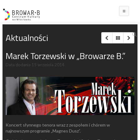
Main
Aktualności
Marek Torzewski w „Browarze B.”
Data dodania
15 września 2014
Koncert słynnego tenora wraz z zespołem i chórem w
najnowszym programie „Magnes Dusz”.