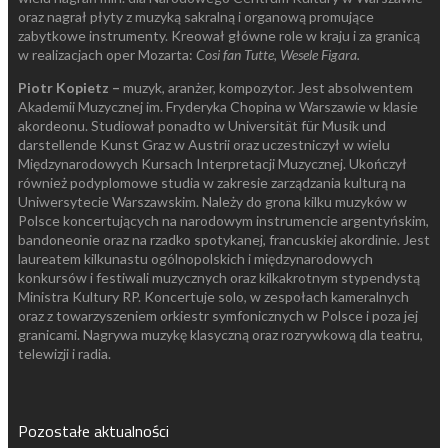
oraz nagrał płyty z muzyką sakralną i organową promujące
zabytkowe instrumenty. Kreował główne role w kraju i za granicą
w realizacjach oper Mozarta:
Cosi fan Tutte, Wesele Figara.
Piotr Kopietz –
muzyk, aranżer, kompozytor. Jest absolwentem
Akademii Muzycznej im. Fryderyka Chopina w Warszawie w klasie
akordeonu. Studiował ponadto w Universität für Musik und
darstellende Kunst Graz w Austrii oraz uczestniczył w wielu
Międzynarodowych Kursach Interpretacji Muzycznej. Ukończył
również podyplomowe studia w zakresie zarządzania kulturą na
Uniwersytecie Warszawskim. Należy do grona kilku muzyków w
Polsce koncertujących na narodowym instrumencie argentyńskim,
bandoneonie oraz na rzadko spotykanej, francuskiej akordinie. Jest
laureatem kilkunastu ogólnopolskich i międzynarodowych
konkursów i festiwali muzycznych oraz kilkakrotnym stypendystą
Ministra Kultury RP. Koncertuje solo, w zespołach kameralnych
oraz z towarzyszeniem orkiestr symfonicznych w Polsce i poza jej
granicami. Nagrywa muzykę klasyczną oraz rozrywkową dla teatru,
telewizji i radia.
Pozostałe aktualności