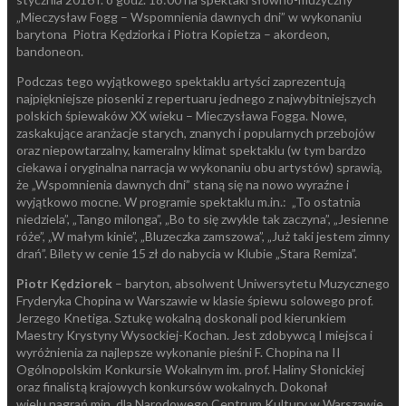
„Mieczysław Fogg – Wspomnienia dawnych dni” w wykonaniu
barytona Piotra Kędziorka i Piotra Kopietza – akordeon,
bandoneon.
Podczas tego wyjątkowego spektaklu artyści zaprezentują
najpiękniejsze piosenki z repertuaru jednego z najwybitniejszych
polskich śpiewaków XX wieku – Mieczysława Fogga. Nowe,
zaskakujące aranżacje starych, znanych i popularnych przebojów
oraz niepowtarzalny, kameralny klimat spektaklu (w tym bardzo
ciekawa i oryginalna narracja w wykonaniu obu artystów) sprawią,
że „Wspomnienia dawnych dni” staną się na nowo wyraźne i
wyjątkowo mocne. W programie spektaklu m.in.: „To ostatnia
niedziela”, „Tango milonga”, „Bo to się zwykle tak zaczyna”, „Jesienne
róże”, „W małym kinie”, „Bluzeczka zamszowa”, „Już taki jestem zimny
drań”. Bilety w cenie 15 zł do nabycia w Klubie „Stara Remiza”.
Piotr Kędziorek
– baryton, absolwent Uniwersytetu Muzycznego
Fryderyka Chopina w Warszawie w klasie śpiewu solowego prof.
Jerzego Knetiga. Sztukę wokalną doskonali pod kierunkiem
Maestry Krystyny Wysockiej-Kochan. Jest zdobywcą I miejsca i
wyróżnienia za najlepsze wykonanie pieśni F. Chopina na II
Ogólnopolskim Konkursie Wokalnym im. prof. Haliny Słonickiej
oraz finalistą krajowych konkursów wokalnych. Dokonał
wielu nagrań min. dla Narodowego Centrum Kultury w Warszawie