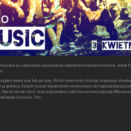
nywane po odwołaniu zawieszenia działalności naszej instytucji. Jeżeli Pa
y.
ą jako avant pop lub art pop. W ich twórczości słychać inspiracje słowiańs
li za granicą. Zespół został dwukrotnie nominowany do najważniejszej po
 „Tak mi się nie chce” oraz wyprzedane sale koncertowe plasują Mikromu
kładzie Acoustic Trio: