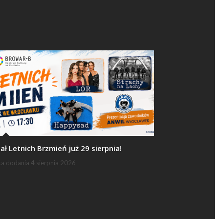
nał Letnich Brzmień już 29 sierpnia!
ta dodania
4 sierpnia 2026