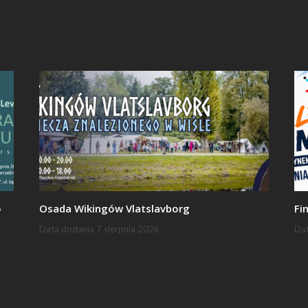
o
Osada Wikingów Vlatslavborg
Fi
Data dodania
7 sierpnia 2026
Da