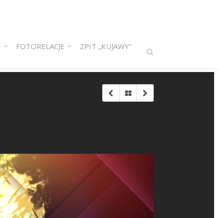
E
FOTORELACJE
ZPIT „KUJAWY”