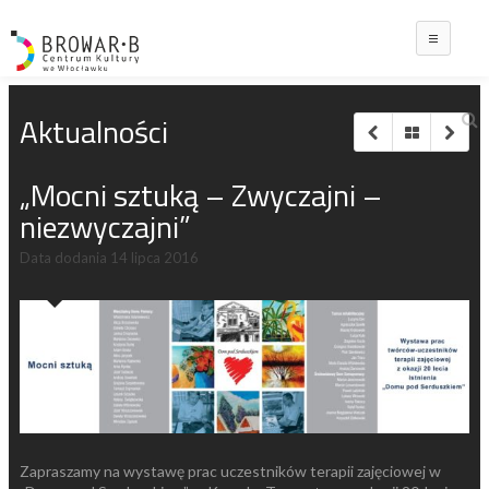
Main
Aktualności
„Mocni sztuką – Zwyczajni –
niezwyczajni”
Data dodania
14 lipca 2016
Zapraszamy na wystawę prac uczestników terapii zajęciowej w