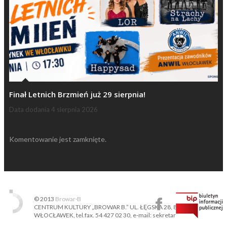
Finał Letnich Brzmień już 29 sierpnia!
Data dodania
4 sierpnia 2026
Komentowanie jest zamknięte.
© 2013
Browar·B
CENTRUM KULTURY „BROWAR B.” UL. ŁĘGSKA 28, 87-800
WŁOCŁAWEK, tel.fax. 54 427 02 30, e-mail: sekretariat@ckbb.pl