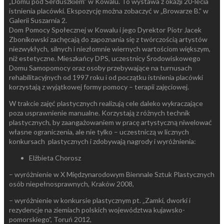
„Domu pod Serduszkiem” w Kowalu. To wystawa z okazji 20-lecia
istnienia placówki. Ekspozycję można zobaczyć w „Browarze B.” w
Galerii Suszarnia 2.
Dom Pomocy Społecznej w Kowalu i jego Dyrektor Piotr Jacek
Zbonikowski zachęcają do zapoznania się z twórczością artystów
niezwykłych, silnych i niezłomnie wiernych wartościom większym,
niż estetyczne. Mieszkańcy DPS, uczestnicy Środowiskowego
Domu Samopomocy oraz osoby przebywające na turnusach
rehabilitacyjnych od 1997 roku i od początku istnienia placówki
korzystają z wyjątkowej formy pomocy – terapii zajęciowej.
W trakcie zajęć plastycznych realizują cele daleko wykraczające
poza usprawnienie manualne. Korzystają z różnych technik
plastycznych, by zaangażowaniem w pracę artystyczną niwelować
własne ograniczenia, ale nie tylko – uczestniczą w licznych
konkursach plastycznych i zdobywają nagrody i wyróżnienia:
Elżbieta Chorosz
– wyróżnienie w X Międzynarodowym Biennale Sztuk Plastycznych
osób niepełnosprawnych, Kraków 2008,
– wyróżnienie w konkursie plastycznym pt. „Zamki, dworki i
rezydencje na ziemiach polskich województwa kujawsko-
pomorskiego”, Toruń 2012,