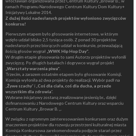
włocławian organizowana przez Centrum Kultury „Browar B.”, w
ramach Programu Narodowego Centrum Kultury Dom Kultury+
Inicjatywy Lokalne 2014.
Z dużej ilości nadesłanych projektów wyłoniono zwycięzców
konkursu!
Pierwszym etapem było głosowanie internetowe, w którym
wzięło udział blisko 2,5 tysiąca osób. Z ponad 30 projektów
nadesłanych przez biorących udział w konkursie, przeważającą
ilością głosów wygrał
„WWK Hip Hop Day”
.
W drugim etapie głosowania to sami Autorzy projektów wyłonili
zwycięzcę. Po długich bataliach i dogrywce wygrał projekt
„Warsztaty warzenia piwa”
.
Trzecim, a zarazem ostatnim etapem było głosowanie Komisji.
Komisja wyłoniła aż dwa projekty do realizacji. Wybór padł na
„
Żywe szachy
” i „
Coś dla ciała, coś dla ducha, a przede
wszystkim dla zdrowia
”.
Wybrane inicjatywy zostaną zrealizowane jesienią br., dzięki
dofinansowaniu z Narodowego Centrum Kultury oraz wsparciu
Centrum Kultury „Browar B. „.
W związku z ogromnym zainteresowaniem konkursem oraz dużym
znaczeniem projektów dla rozwoju przestrzeni kulturalnej miasta
Komisja Konkursowa zarekomendowała podjęcie starań przez