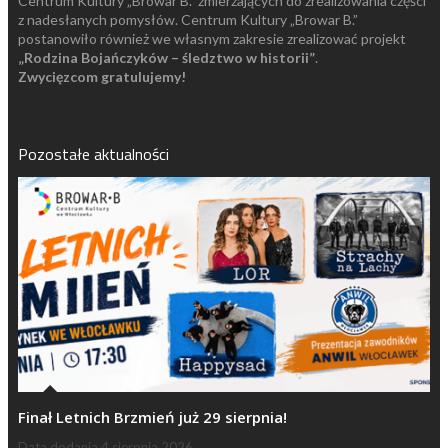
Centrum Kultury „Browar B.” zmierzających do zrealizowania części
z nadesłanych pomysłów. Centrum Kultury „Browar B.”
postanowiło również we własnym zakresie zrealizować projekt
„Rodzina Bojańczyków – śledztwo w historii”
.
Zwycięzcom gratulujemy!
Pozostałe aktualności
Finał Letnich Brzmień już 29 sierpnia!
Data dodania
4 sierpnia 2026