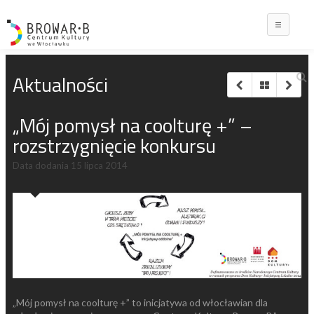
Main
Aktualności
„Mój pomysł na coolturę +” –
rozstrzygnięcie konkursu
Data dodania
15 lipca 2014
„Mój pomysł na coolturę +” to inicjatywa od włocławian dla