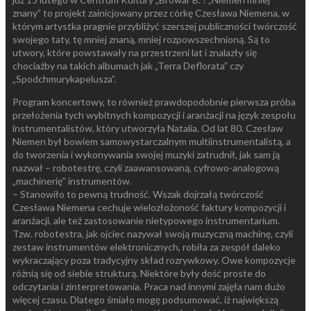
znany” to projekt zainicjowany przez córkę Czesława Niemena, w
którym artystka pragnie przybliżyć szerszej publiczności twórczość
swojego taty, tę mniej znaną, mniej rozpowszechnioną. Są to
utwory, które powstawały na przestrzeni lat i znalazły się
chociażby na takich albumach jak „Terra Deflorata” czy
„Spodchmurykapelusza”.
Program koncertowy, to również prawdopodobnie pierwsza próba
przełożenia tych wybitnych kompozycji i aranżacji na język zespołu
instrumentalistów, który utworzyła Natalia. Od lat 80. Czesław
Niemen był bowiem samowystarczalnym multiinstrumentalistą, a
do tworzenia i wykonywania swojej muzyki zatrudnił, jak sam ją
nazwał – robotestrę, czyli zaawansowaną, cyfrowo-analogową
„machinerię” instrumentów.
– Stanowiło to pewną trudność. Wszak dojrzałą twórczość
Czesława Niemena cechuje wielozłożoność faktury kompozycji i
aranżacji, ale też zastosowanie nietypowego instrumentarium.
Tzw. robotestra, jak ojciec nazywał swoją muzyczną machinę, czyli
zestaw instrumentów elektronicznych, robiła za zespół daleko
wykraczający poza tradycyjny skład rozrywkowy. Owe kompozycje
różnią się od siebie strukturą. Niektóre były dość proste do
odczytania i zinterpretowania. Praca nad innymi zajęła nam dużo
więcej czasu. Dlatego śmiało mogę podsumować, iż największą