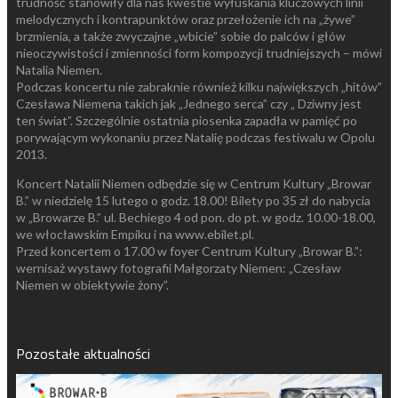
trudność stanowiły dla nas kwestie wyłuskania kluczowych linii
melodycznych i kontrapunktów oraz przełożenie ich na „żywe”
brzmienia, a także zwyczajne „wbicie” sobie do palców i głów
nieoczywistości i zmienności form kompozycji trudniejszych – mówi
Natalia Niemen.
Podczas koncertu nie zabraknie również kilku największych „hitów”
Czesława Niemena takich jak „Jednego serca” czy „ Dziwny jest
ten świat”. Szczególnie ostatnia piosenka zapadła w pamięć po
porywającym wykonaniu przez Natalię podczas festiwalu w Opolu
2013.
Koncert Natalii Niemen odbędzie się w Centrum Kultury „Browar
B.” w niedzielę 15 lutego o godz. 18.00! Bilety po 35 zł do nabycia
w „Browarze B.” ul. Bechiego 4 od pon. do pt. w godz. 10.00-18.00,
we włocławskim Empiku i na www.ebilet.pl.
Przed koncertem o 17.00 w foyer Centrum Kultury „Browar B.”:
wernisaż wystawy fotografii Małgorzaty Niemen: „Czesław
Niemen w obiektywie żony”.
Pozostałe aktualności