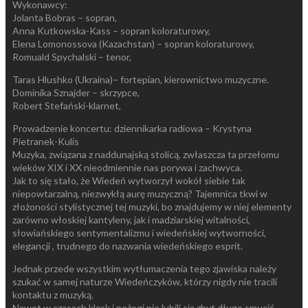
Wykonawcy:
Jolanta Bobras – sopran,
Anna Kutkowska-Kass – sopran koloraturowy,
Elena Lomonossova (Kazachstan) – sopran koloraturowy,
Romuald Spychalski – tenor,
Taras Hlushko (Ukraina)– fortepian, kierownictwo muzyczne.
Dominika Sznajder – skrzypce,
Robert Stefański-klarnet,
Prowadzenie koncertu: dziennikarka radiowa – Krystyna
Pietranek-Kulis
Muzyka, związana z naddunajską stolicą, zwłaszcza ta przełomu
wieków XIX i XX nieodmiennie nas porywa i zachwyca.
Jak to się stało, że Wiedeń wytworzył wokół siebie tak
niepowtarzalną, niezwykłą aurę muzyczną? Tajemnica tkwi w
złożoności stylistycznej tej muzyki, bo znajdujemy w niej elementy
zarówno włoskiej kantyleny, jak i madziarskiej witalności,
słowiańskiego sentymentalizmu i wiedeńskiej wytworności,
elegancji , trudnego do nazwania wiedeńskiego esprit.
Jednak przede wszystkim wytłumaczenia tego zjawiska należy
szukać w samej naturze Wiedeńczyków, którzy nigdy nie tracili
kontaktu z muzyką.
Nawet w czasach klęsk i pożogi nie lubili się zbyt długo smucić,