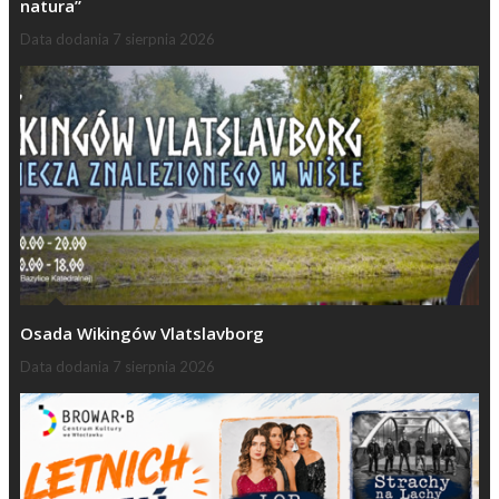
natura”
Data dodania
7 sierpnia 2026
Osada Wikingów Vlatslavborg
Data dodania
7 sierpnia 2026