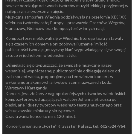
zawsze oczekując od swoich twórców muzyki lekkiej i przyjemnej w
najlepszym artystycznym ujęciu.
Muzyczna atmosfera Wiednia oddziaływała na przełomie XIX i XX
wieku na twórców całej Europy – przeważnie Czechów, Węgrów,
Francuzów, Niemców oraz kompozytorów innych nacji.
Kompozytorzy meldowali się w Wiedniu, którego teatry stawały
się z czasem ich domem a oni zdobywali uznanie i miłość
publiczności tworząc „muzyczny klan” wypowiadający się w swojej
sztuce w jednolitym wiedeńskim stylu.
Ośmielając się przypuszczać, że sympatie muzyczne naszej
wspanialej, współczesnej publiczności nie odbiegają daleko od
tych sprzed wieku, proponujemy na ten wieczór koncert w
wykonaniu znakomitych artystów scen muzycznych Łodzi,
Warszawy i Karagandy.
Koncert jest złożony z najpopularniejszych utworów wiedeńskich
kompozytorów, od upajających walców Johanna Straussa po
pieśni, arie i duety twórców wesołego teatru muzycznego oraz
wirtuozowskie miniatury skrzypcowe.
Czas trwania koncertu min. 120 minut.
Koncert organizuje
„Forte” Krzysztof Pałasz,
tel. 602-524-964,