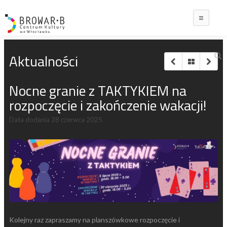
Main
Aktualności
Nocne granie z TAKTYKIEM na
rozpoczęcie i zakończenie wakacji!
Data dodania
28 czerwca 2025
Kolejny raz zapraszamy na planszówkowe rozpoczęcie i