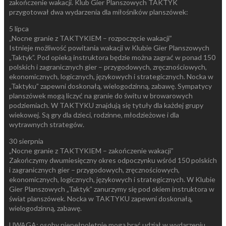
zakończenie wakacji. Klub Gier Planszowych TAKTYK
przygotował dwa wydarzenia dla miłośników planszówek:
5 lipca
„Nocne granie z TAKTYKIEM – rozpoczęcie wakacji”
Istnieje możliwość powitania wakacji w Klubie Gier Planszowych
„Taktyk”. Pod opieką instruktora będzie można zagrać w ponad 150
polskich i zagranicznych gier – przygodowych, zręcznościowych,
ekonomicznych, logicznych, językowych i strategicznych. Nocka w
„Taktyku” zapewni doskonałą, wielogodzinną, zabawę. Sympatycy
planszówek mogą liczyć na granie do świtu w browarowych
podziemiach. W TAKTYKU znajdują się tytuły dla każdej grupy
wiekowej. Są gry dla dzieci, rodzinne, młodzieżowe i dla
wytrawnych strategów.
30 sierpnia
„Nocne granie z TAKTYKIEM – zakończenie wakacji”
Zakończymy dwumiesięczny okres odpoczynku wśród 150 polskich
i zagranicznych gier – przygodowych, zręcznościowych,
ekonomicznych, logicznych, językowych i strategicznych. W Klubie
Gier Planszowych „Taktyk” zanurzymy się pod okiem instruktora w
świat planszówek. Nocka w TAKTYKU zapewni doskonałą,
wielogodzinną, zabawę.
UWAGA: osoby niepełnoletnie mogą brać udział w wydarzeniu