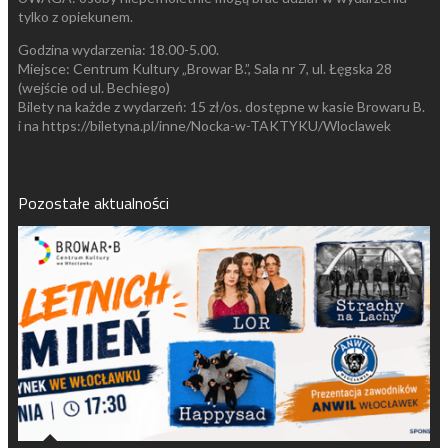
tylko z opiekunem.
Godzina wydarzenia: 18.00-5.00.
Miejsce: Centrum Kultury „Browar B.”, Sala nr 7, ul. Łęgska 28
(wejście od ul. Bechiego)
Bilety na każde z wydarzeń: 15 zł/os. dostępne w kasie Browaru B.
i na https://biletyna.pl/inne/Nocka-w-TAKTYKU/Wloclawek
Pozostałe aktualności