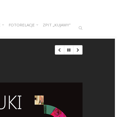
E
FOTORELACJE
ZPIT „KUJAWY”