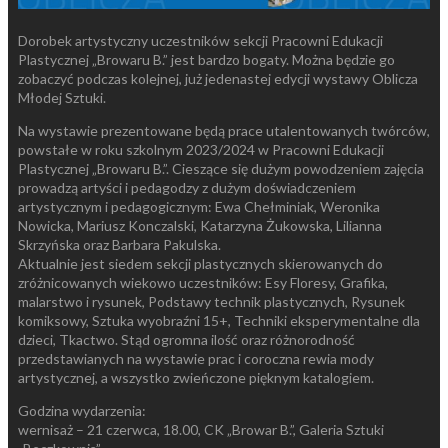
Dorobek artystyczny uczestników sekcji Pracowni Edukacji
Plastycznej „Browaru B.” jest bardzo bogaty. Można będzie go
zobaczyć podczas kolejnej, już jedenastej edycji wystawy Oblicza
Młodej Sztuki.
Na wystawie prezentowane będą prace utalentowanych twórców,
powstałe w roku szkolnym 2023/2024 w Pracowni Edukacji
Plastycznej „Browaru B.”. Cieszące się dużym powodzeniem zajęcia
prowadzą artyści i pedagodzy z dużym doświadczeniem
artystycznym i pedagogicznym: Ewa Chełminiak, Weronika
Nowicka, Mariusz Konczalski, Katarzyna Żukowska, Lilianna
Skrzyńska oraz Barbara Pakulska.
Aktualnie jest siedem sekcji plastycznych skierowanych do
zróżnicowanych wiekowo uczestników: Esy Floresy, Grafika,
malarstwo i rysunek, Podstawy technik plastycznych, Rysunek
komiksowy, Sztuka wyobraźni 15+, Techniki eksperymentalne dla
dzieci, Tkactwo. Stąd ogromna ilość oraz różnorodność
przedstawianych na wystawie prac i coroczna rewia mody
artystycznej, a wszystko zwieńczone pięknym katalogiem.
Godzina wydarzenia:
wernisaż – 21 czerwca, 18.00, CK „Browar B.”, Galeria Sztuki