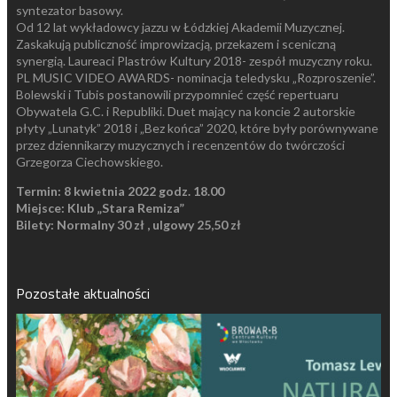
syntezator basowy.
Od 12 lat wykładowcy jazzu w Łódzkiej Akademii Muzycznej.
Zaskakują publiczność improwizacją, przekazem i sceniczną
synergią. Laureaci Plastrów Kultury 2018- zespół muzyczny roku.
PL MUSIC VIDEO AWARDS- nominacja teledysku „Rozproszenie”.
Bolewski i Tubis postanowili przypomnieć część repertuaru
Obywatela G.C. i Republiki. Duet mający na koncie 2 autorskie
płyty „Lunatyk” 2018 i „Bez końca” 2020, które były porównywane
przez dziennikarzy muzycznych i recenzentów do twórczości
Grzegorza Ciechowskiego.
Termin: 8 kwietnia 2022 godz. 18.00
Miejsce: Klub „Stara Remiza”
Bilety: Normalny 30 zł , ulgowy 25,50 zł
Pozostałe aktualności