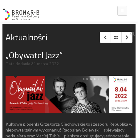
Main
Aktualności
„Obywatel Jazz”
Data dodania
31 marca 2022
Kultowe piosenki Grzegorza Ciechowskiego i zespołu Republika w
niepowtarzalnym wykonaniu! Radosław Bolewski – śpiewający
perkusista oraz Maciej Tubis – pianista obsługujący jednocześnie