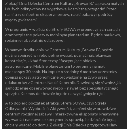
Z okazji Dnia Dziecka Centrum Kultury „Browar B.” zaprasza małych
i dużych odkrywców na wyjątkową, kosmiczną przygodę! Przed
nami trzy dni pełne eksperymentów, nauki, zabawy i podróży
między gwiazdami.
W programie – wejścia do Strefy SOWA w promocyjnych cenach
oraz bezpłatne pokazy w mobilnym planetarium. Będzie naukowo,
rodzinnie i absolutnie odjazdowo!
W samym środku dnia, w Centrum Kultury „Browar B.”, będzie
można spojrzeć w niebo pełne gwiazd, poznać najciekawsze
konstelacje, Układ Słoneczny i fascynujące obiekty
astronomiczne. Mobilne planetarium to ogromny namiot
mieszczący 30 osób. Na kopule o średnicy 6 metrów uczestnicy
obejrzą pokazy astronomiczne prowadzone na żywo przez
edukatorów z Centrum Nauki Kopernik. Dowiedzą się również, jak
samodzielnie obserwować niebo – nawet bez specjalistycznego
sprzętu. Kosmos dosłownie będzie na wyciągnięcie ręki!
A to dopiero początek atrakcji. Strefa SOWA, czyli Strefa
Odkrywania, Wyobraźni i Aktywności, zamieni się w prawdziwe
centrum rodzinnej zabawy. Interaktywne eksponaty, kreatywne
wyzwania i naukowe eksperymenty sprawią, że dzieci nie będą
chciały wracać do domu. Z okazji Dnia Dziecka przygotowaliśmy