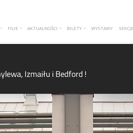
 content
ry content
FILIE
AKTUALNOŚCI
BILETY
WYSTAWY
SEKCJ
ylewa, Izmaiłu i Bedford !