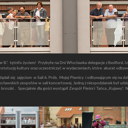
 B.” tętniło życiem! Przybyłe na Dni Włocławka delegacje z Bedford, 
nstytucję kultury oraz uczestniczyć w wydarzeniach, które akurat odbyw
lądali się zajęciom w Sali 6. Prób, Mojej Piwnicy i odbywającym się na 
ocławskich zespołów w sali koncertowej. Jedną z niespodzianek był udział
roszki . Specjalnie dla gości wystąpił Zespół Pieśni i Tańca „Kujawy”.