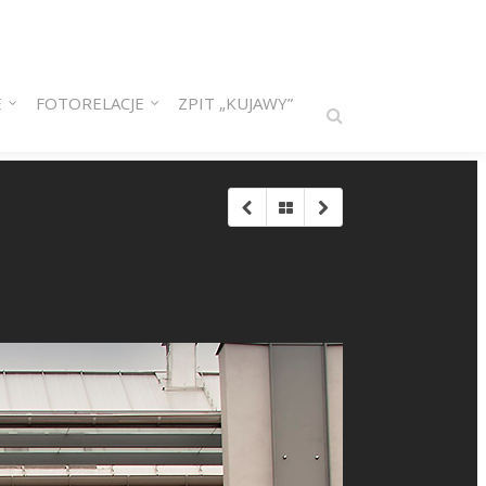
E
FOTORELACJE
ZPIT „KUJAWY”