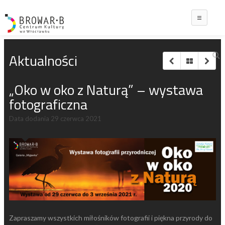
Main
Aktualności
„Oko w oko z Naturą” – wystawa
fotograficzna
Data dodania
29 czerwca 2021
Zapraszamy wszystkich miłośników fotografii i piękna przyrody do