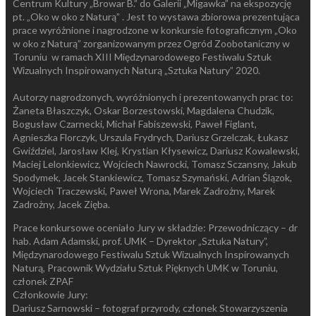
Centrum Kultury „Browar B.” do Galerii „Migawka” na ekspozycję
pt. „Oko w oko z Naturą” . Jest to wystawa zbiorowa prezentująca
prace wyróżnione i nagrodzone w konkursie fotograficznym „Oko
w oko z Naturą” zorganizowanym przez Ogród Zoobotaniczny w
Toruniu w ramach XIII Międzynarodowego Festiwalu Sztuk
Wizualnych Inspirowanych Naturą „Sztuka Natury” 2020.
Autorzy nagrodzonych, wyróżnionych i prezentowanych prac to:
Żaneta Błaszczyk, Oskar Borzestowski, Magdalena Chudzik,
Bogusław Czarnecki, Michał Fabiszewski, Paweł Figlant,
Agnieszka Florczyk, Urszula Frydrych, Dariusz Grzelczak, Łukasz
Gwiździel, Jarosław Klej, Krystian Kłysewicz, Dariusz Kowalewski,
Maciej Lelonkiewicz, Wojciech Nawrocki, Tomasz Sczansny, Jakub
Spodymek, Jacek Stankiewicz, Tomasz Szymański, Adrian Ślązok,
Wojciech Traczewski, Paweł Wrona, Marek Zadrożny, Marek
Zadrożny, Jacek Zięba.
Prace konkursowe oceniało Jury w składzie: Przewodniczący – dr
hab. Adam Adamski, prof. UMK – Dyrektor „Sztuka Natury”,
Międzynarodowego Festiwalu Sztuk Wizualnych Inspirowanych
Naturą, Pracownik Wydziału Sztuk Pięknych UMK w Toruniu,
członek ZPAF
Członkowie Jury:
Dariusz Sarnowski – fotograf przyrody, członek Stowarzyszenia