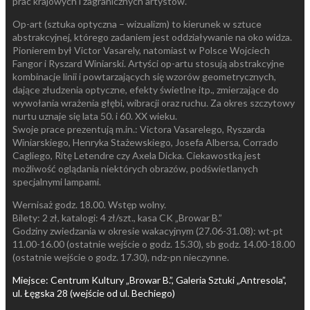
prac krajowych i zagranicznych artystów.
Op-art (sztuka optyczna – wizualizm) to kierunek w sztuce
abstrakcyjnej, którego zadaniem jest oddziaływanie na oko widza.
Pionierem był Victor Vasarely, natomiast w Polsce Wojciech
Fangor i Ryszard Winiarski. Artyści op-artu stosują abstrakcyjne
kombinacje linii i powtarzających się wzorów geometrycznych,
dające złudzenia optyczne, efekty świetlne itp., zmierzające do
wywołania wrażenia głębi, wibracji oraz ruchu. Za okres szczytowy
nurtu uznaje się lata 50. i 60. XX wieku.
Swoje prace prezentują m.in.: Victora Vasarelego, Ryszarda
Winiarskiego, Henryka Stażewskiego, Josefa Albersa, Corrado
Cagliego, Ritę Letendre czy Axela Dicka. Ciekawostką jest
możliwość oglądania niektórych obrazów, podświetlanych
specjalnymi lampami.
Wernisaż godz. 18.00. Wstęp wolny.
Bilety: 2 zł, katalogi: 4 zł/szt., kasa CK „Browar B.”
Godziny zwiedzania w okresie wakacyjnym (27.06-31.08): wt-pt
11.00-16.00 (ostatnie wejście o godz. 15.30), sb godz. 14.00-18.00
(ostatnie wejście o godz. 17.30), ndz-pn nieczynne.
Miejsce: Centrum Kultury „Browar B.”, Galeria Sztuki „Antresola”,
ul. Łęgska 28 (wejście od ul. Bechiego)