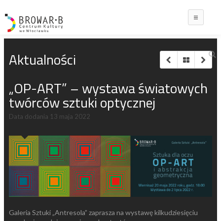
Main
Aktualności
„OP-ART” – wystawa światowych
twórców sztuki optycznej
Data dodania
13 maja 2022
Galeria Sztuki „Antresola” zaprasza na wystawę kilkudziesięciu