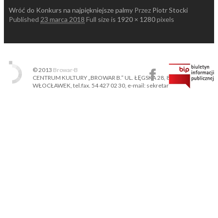
Wróć do Konkurs na najpiękniejsze palmy
Przez
Piotr Stocki
Published
23 marca 2018
Full size is
1920 × 1280
pixels
© 2013
Browar·B
CENTRUM KULTURY „BROWAR B.” UL. ŁĘGSKA 28, 87-800
WŁOCŁAWEK, tel.fax. 54 427 02 30, e-mail: sekretariat@ckbb.pl