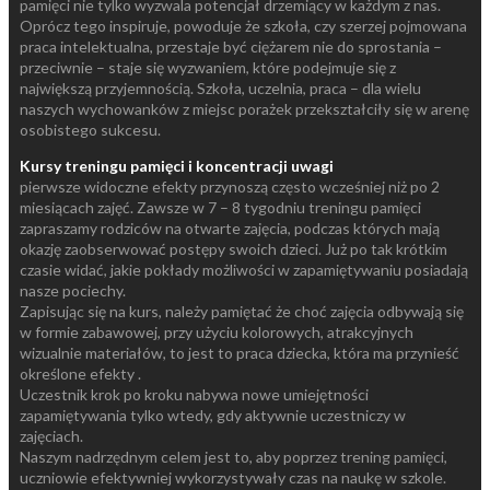
pamięci nie tylko wyzwala potencjał drzemiący w każdym z nas.
Oprócz tego inspiruje, powoduje że szkoła, czy szerzej pojmowana
praca intelektualna, przestaje być ciężarem nie do sprostania –
przeciwnie – staje się wyzwaniem, które podejmuje się z
największą przyjemnością. Szkoła, uczelnia, praca – dla wielu
naszych wychowanków z miejsc porażek przekształciły się w arenę
osobistego sukcesu.
Kursy treningu pamięci i koncentracji uwagi
pierwsze widoczne efekty przynoszą często wcześniej niż po 2
miesiącach zajęć. Zawsze w 7 – 8 tygodniu treningu pamięci
zapraszamy rodziców na otwarte zajęcia, podczas których mają
okazję zaobserwować postępy swoich dzieci. Już po tak krótkim
czasie widać, jakie pokłady możliwości w zapamiętywaniu posiadają
nasze pociechy.
Zapisując się na kurs, należy pamiętać że choć zajęcia odbywają się
w formie zabawowej, przy użyciu kolorowych, atrakcyjnych
wizualnie materiałów, to jest to praca dziecka, która ma przynieść
określone efekty .
Uczestnik krok po kroku nabywa nowe umiejętności
zapamiętywania tylko wtedy, gdy aktywnie uczestniczy w
zajęciach.
Naszym nadrzędnym celem jest to, aby poprzez trening pamięci,
uczniowie efektywniej wykorzystywały czas na naukę w szkole.