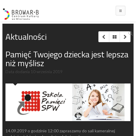
Main
Aktualności
Pamięć Twojego dziecka jest lepsza
niż myślisz
Data dodania
10 września 2019
14.09.2019 o godzinie 12:00 zapraszamy do sali kameralnej