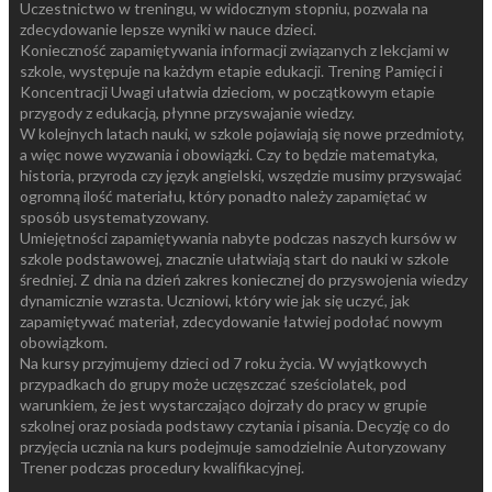
Uczestnictwo w treningu, w widocznym stopniu, pozwala na
zdecydowanie lepsze wyniki w nauce dzieci.
Konieczność zapamiętywania informacji związanych z lekcjami w
szkole, występuje na każdym etapie edukacji. Trening Pamięci i
Koncentracji Uwagi ułatwia dzieciom, w początkowym etapie
przygody z edukacją, płynne przyswajanie wiedzy.
W kolejnych latach nauki, w szkole pojawiają się nowe przedmioty,
a więc nowe wyzwania i obowiązki. Czy to będzie matematyka,
historia, przyroda czy język angielski, wszędzie musimy przyswajać
ogromną ilość materiału, który ponadto należy zapamiętać w
sposób usystematyzowany.
Umiejętności zapamiętywania nabyte podczas naszych kursów w
szkole podstawowej, znacznie ułatwiają start do nauki w szkole
średniej. Z dnia na dzień zakres koniecznej do przyswojenia wiedzy
dynamicznie wzrasta. Uczniowi, który wie jak się uczyć, jak
zapamiętywać materiał, zdecydowanie łatwiej podołać nowym
obowiązkom.
Na kursy przyjmujemy dzieci od 7 roku życia. W wyjątkowych
przypadkach do grupy może uczęszczać sześciolatek, pod
warunkiem, że jest wystarczająco dojrzały do pracy w grupie
szkolnej oraz posiada podstawy czytania i pisania. Decyzję co do
przyjęcia ucznia na kurs podejmuje samodzielnie Autoryzowany
Trener podczas procedury kwalifikacyjnej.