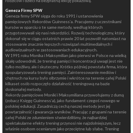
rodziców i dzieci na bezpłatną lekcję pokazową.
Geneza Firmy SPW
Geneza firmy SPW sięga do roku 1991 i ustanowienia
pamięciowych Rekordów Guinness’a. Pracujemy z uczestnikami
kursów w oparciu o te same metody, według których
przygotowywali się nasi rekordziści. Rozwój technologiczny, który
dokonał się w ciągu ostatnich prawie 20 lat pozwolił natomiast na
stosowanie znacznie lepszych rozwiązań multimedialnych i
audiowizualnych w zastosowaniach edukacyjnych.
W 1991 roku Monika i Maksymilian jako pierwsi w Polsce na wielką
skalę udowodnili, że trening pamięci i koncentracji uwagi jest nie
tylko możliwy, ale i skuteczny. Krótko później powstała firma, która
spopularyzowała trening pamięci. Zainteresowanie mediów i
chętnych na kursy było olbrzymie i wkrótce na terenie całej Polski
kilkaset osób rozpoczęło działalność treningową na bazie
doskonałej metody.
Rekordy pamięciowe Moniki i Maksymiliana przywołujemy z dumą
(zobacz Księgę Guinness’a), jako fundament czegoś nowego w
polskiej edukacji. Zasadniczą cechą naszej metody jest jej
powtarzalność i gwarancja wyników. Pracując z grupami na terenie
całej Polski ze zdumieniem stwierdziliśmy, że najbardziej
spektakularne efekty trening przynosi nie najzdolniejszym, lecz
właśnie osobom ocenianym jako przeciętne lub słabe. Trening