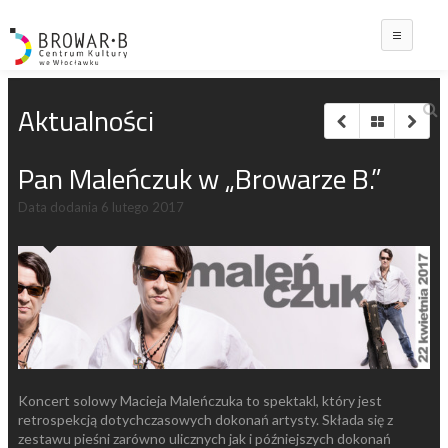
Main
Aktualności
Pan Maleńczuk w „Browarze B.”
Data dodania
6 lutego 2017
Koncert solowy Macieja Maleńczuka to spektakl, który jest
retrospekcją dotychczasowych dokonań artysty. Składa się z
zestawu pieśni zarówno ulicznych jak i późniejszych dokonań