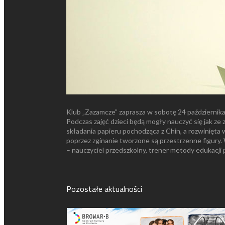
Klub „Zazamcze” zaprasza w sobotę 24 października 
Podczas zajęć dzieci będą mogły nauczyć się jak ze
składania papieru pochodząca z Chin, a rozwinięta w 
poprzez zginanie tworzone są przestrzenne figury.
– nauczyciel przedszkolny, trener metody edukacji p
Pozostałe aktualności