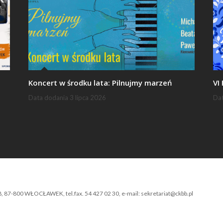
Koncert w środku lata: Pilnujmy marzeń
VI
Data dodania
3 lipca 2026
Da
-800 WŁOCŁAWEK, tel.fax. 54 427 02 30, e-mail: sekretariat@ckbb.pl