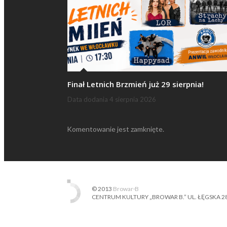
Finał Letnich Brzmień już 29 sierpnia!
Data dodania
4 sierpnia 2026
Komentowanie jest zamknięte.
© 2013
Browar·B
CENTRUM KULTURY „BROWAR B.” UL. ŁĘGSKA 28, 87