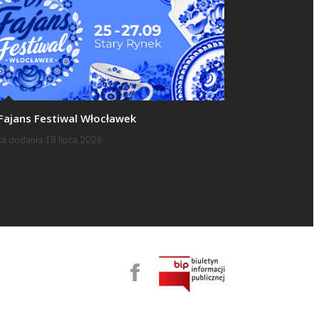
 Fajans Festiwal Włocławek
ta dodania
18 lipca 2026