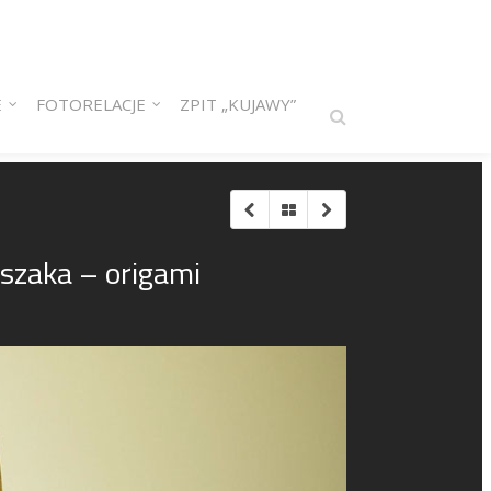
E
FOTORELACJE
ZPIT „KUJAWY”
szaka – origami