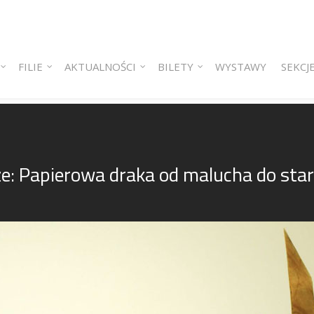
 content
ry content
FILIE
AKTUALNOŚCI
BILETY
WYSTAWY
SEKCJ
e: Papierowa draka od malucha do star