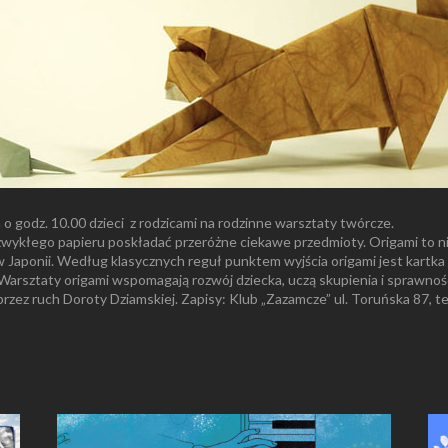
o godz. 10.00 dzieci z rodzicami na rodzinne warsztaty twórcze.
 zwykłego papieru poskładać przeróżne ciekawe przedmioty. Origami to ni
Japonii. Według klasycznych reguł punktem wyjścia origami jest kartka pap
 Warsztaty origami wspomagają rozwój dziecka, uczą skupienia i sprawno
rzez ruch Doroty Dziamskiej. Zapisy: Klub „Zazamcze” ul. Toruńska 87, te