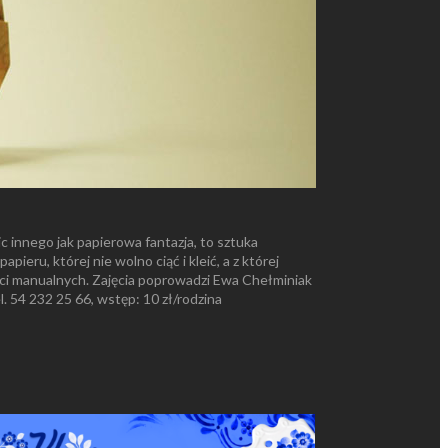
c innego jak papierowa fantazja, to sztuka
ieru, której nie wolno ciąć i kleić, a z której
ści manualnych. Zajęcia poprowadzi Ewa Chełminiak
l. 54 232 25 66, wstęp: 10 zł/rodzina