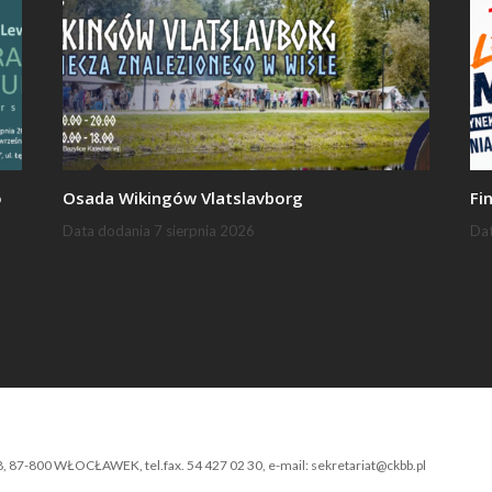
o
Osada Wikingów Vlatslavborg
Fi
Data dodania
7 sierpnia 2026
Da
-800 WŁOCŁAWEK, tel.fax. 54 427 02 30, e-mail: sekretariat@ckbb.pl