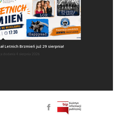
nał Letnich Brzmień już 29 sierpnia!
ta dodania
4 sierpnia 2026