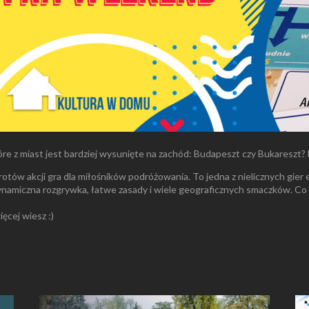
 z miast jest bardziej wysunięte na zachód: Budapeszt czy Bukareszt? Da
otów akcji gra dla miłośników podróżowania. To jedna z nielicznych gier
namiczna rozgrywka, łatwe zasady i wiele geograficznych smaczków. Co i
ęcej wiesz :)