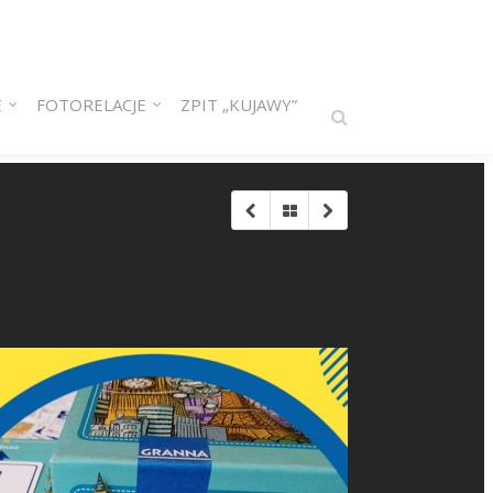
E
FOTORELACJE
ZPIT „KUJAWY”