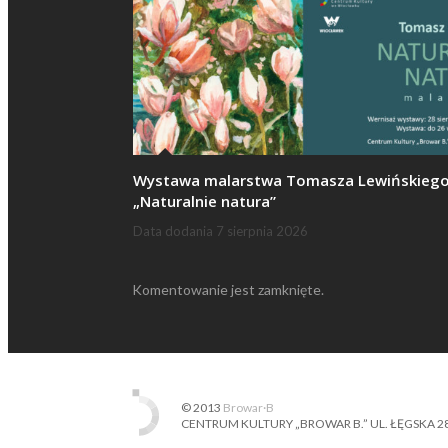
Wystawa malarstwa Tomasza Lewińskieg
„Naturalnie natura”
Data dodania
7 sierpnia 2026
Komentowanie jest zamknięte.
© 2013
Browar·B
CENTRUM KULTURY „BROWAR B.” UL. ŁĘGSKA 28, 87