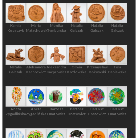
Kamila
Maria
Monika
Natalia
Natalia
Natalia
Kopaczyk
Małachowska
Tymburska
Galczak
Galczak
Galczak
Natalia
Aleksandra
Aleksandra
Oliwia
Przemysław
Tola
Galczak
Kacprowicz
Kacprowicz
Kozłowska
Jankowski
Daniewska
Aneta
Aneta
Bartosz
Bartosz
Bartosz
Bartosz
Zygadlińska
Zygadlińska
Hnatowicz
Hnatowicz
Hnatowicz
Hnatowicz