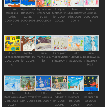
Justyna
Agnieszka
Agnieszka
Justyna
Nina
Natalia
Jaworska,
Błaszczyk,
Błaszczyk,
Siekacz, 11
Szaparkiewicz,
Zielińska,
10 lat,
10 lat,
10 lat,
lat, 2000-
9 lat, 2003-
2002-2003
2000-2003
2000-2003
2000-2003
2001 r.
2004 r.
r.
r.
r.
r.
Adam
Agata
Julia
Grzegorz
Piotr
Julia
Szczepański,
Burska, 10
Małecka, 6
Możdżyński.,
Kulczyk, 6
Kaszkowska,
2002-2003
lat, 2010 r.
lat
6 lat, 2009 r.
lat, 2008 r.
7 lat, 2015-
r.
2016 r.
Julia
Julka
Julka
Ada
Ada
Ada
Kaszkowska,
Świtkowska,
Świtkowska,
Bednarz, 8
Bednarz, 8
Bednarz, 8
7 lat, 2015-
6 lat, 2008 r.
6 lat, 2008 r.
lat, 2008-
lat, 2008-
lat, 2008-
2016 r.
2009 r.
2009 r.
2009 r.