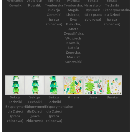
Wojciech
Wojciech
Monika
Monika
Sekcja
Sekcja
Kowalik
Kowalik
Tymburska
Tymburska,
Malarstwo i
Techniki
i Sekcja
Magda
Rysunek
Eksperymentalne
Ceramiki
Lisiecka,
15+ ( praca
dla Dzieci
(praca
Ewa
zbiorowa)
(praca
zbiorowa)
Blekicka,
zbiorowa)
Aneta
Zygadlińska,
Wojciech
Kowalik,
Natalia
Żegocka,
Mariusz
Konczalski
Sekcja
Sekcja
Sekcja
Amelia
Basia
Bianka
Techniki
Techniki
Techniki
Eksperymentalne
Eksperymentalne
Eksperymentalne
dla Dzieci
dla Dzieci
dla Dzieci
(praca
(praca
(praca
zbiorowa)
zbiorowa)
zbiorowa)