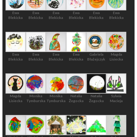
Ewa
Ewa
Ewa
Ewa
Ewa
Ewa
Blekicka
Blekicka
Blekicka
Blekicka
Blekicka
Blekicka
Ewa
Ewa
Ewa
Ewa
Gabriela
Magda
Blekicka
Blekicka
Blekicka
Blekicka
Błażejczyk
Lisiecka
Magda
Monika
Monika
Natalia
Natalia
Sylwia
Lisiecka
Tymburska
Tymburska
Żegocka
Żegocka
Macieja