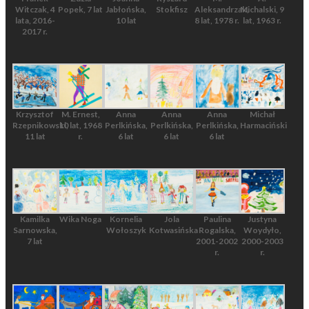
Witczak, 4
Popek, 7 lat
Jabłońska,
Stokfisz
Aleksandrzak,
Michalski, 9
lata, 2016-
10 lat
8 lat, 1978 r.
lat, 1963 r.
2017 r.
Krzysztof
M. Ernest,
Anna
Anna
Anna
Michał
Rzepnikowski,
10 lat, 1968
Perlkińska,
Perlkińska,
Perlkińska,
Harmaciński
11 lat
r.
6 lat
6 lat
6 lat
Kamilka
Wika Noga
Kornelia
Jola
Paulina
Justyna
Sarnowska,
Wołoszyk
Kotwasińska
Rogalska,
Woydyło,
7 lat
2001-2002
2000-2003
r.
r.