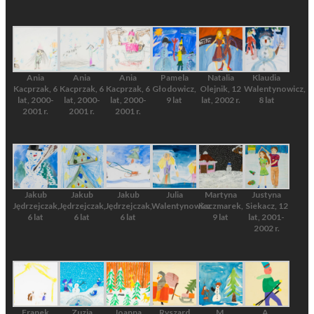
Ania
Ania
Ania
Pamela
Natalia
Klaudia
Kacprzak, 6
Kacprzak, 6
Kacprzak, 6
Głodowicz,
Olejnik, 12
Walentynowicz,
lat, 2000-
lat, 2000-
lat, 2000-
9 lat
lat, 2002 r.
8 lat
2001 r.
2001 r.
2001 r.
Jakub
Jakub
Jakub
Julia
Martyna
Justyna
Jędrzejczak,
Jędrzejczak,
Jędrzejczak,
Walentynowicz
Kaczmarek,
Siekacz, 12
6 lat
6 lat
6 lat
9 lat
lat, 2001-
2002 r.
Franek
Zuzia
Joanna
Ryszard
M.
A.