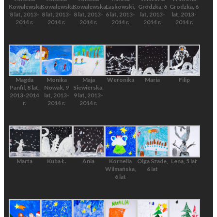
Kowalewska,
Kowalewska,
Kowalewska,
Laskowski,
Grodzka, 6
Grodzka, 6
8 lat, 2013-
8 lat, 2013-
8 lat, 2013-
6 lat, 2013-
lat, 2013-
lat, 2013-
2014 r.
2014 r.
2014 r.
2014 r.
2014 r.
2014 r.
Magda
Monika
Maja
Weronika
Maria
Filip
Panfil, 8 lat,
Nowak, 9
Siewierska,
2013-2014
lat, 2013-
9 lat, 2013-
r.
2014 r.
2014 r.
Marta
Kuba Ł.
Ania
Kornelia
Olga Szade,
Lena, 5 lat
Wilmańska,
6 lat
6 lat