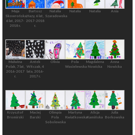
Maja
Bartosz
Natalia
Natalia
Natalia
Ania
Skowrońska,
Hazy, 6 lat,
Szaradowska
6 lat, 2017-
2017-2018
2018 r.
r.
Malwina
Antek
Olivia
Pola
Magdalena
Anna
Polak, 7 lat,
Witczak, 4
Wasielewska
Nowicka
Nowicka
2016-2017
lata, 2016-
r.
2017 r.
Krzysztof
Maciej
Olimpia
Martyna
Alicja
Julia
Bromirski
Barski
Pola
Kwiatkowska
Kamińska
Borkowska
Sobolewska