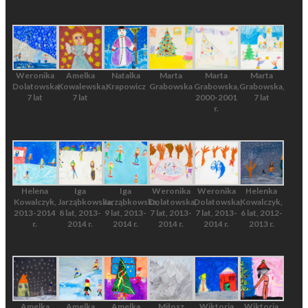
Weronika
Amelka
Natalka
Marta
Marta
Marta
Dolatowska,
Kowalewska,
Krapowicz
Grabowska
Grabowska,
Grabowska,
7 lat
7 lat
2000-2001
7 lat
r.
Helena
Iga
Iga
Weronika
Weronika
Helenka
Kowalczyk,
Jarząbkowska,
Jarząbkowska,
Dolatowska,
Dolatowska,
Kowalczyk,
2013-2014
8 lat, 2013-
9 lat, 2013-
7 lat, 2013-
7 lat, 2013-
6 lat, 2012-
r.
2014 r.
2014 r.
2014 r.
2014 r.
2013 r.
Amelka
Amelka
Amelka
Miłosz
Wiktoria
Wiktoria