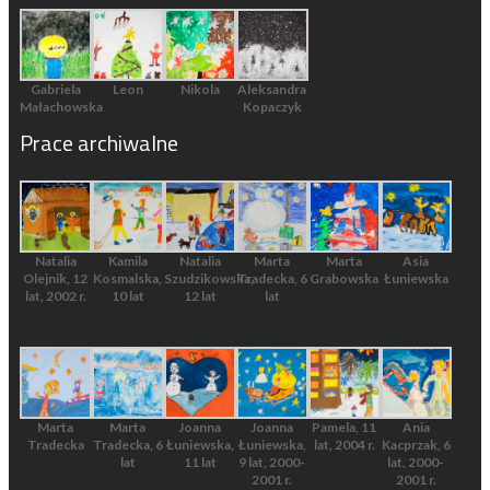
Gabriela
Leon
Nikola
Aleksandra
Małachowska
Kopaczyk
Prace archiwalne
Natalia
Kamila
Natalia
Marta
Marta
Asia
Olejnik, 12
Kosmalska,
Szudzikowska,
Tradecka, 6
Grabowska
Łuniewska
lat, 2002 r.
10 lat
12 lat
lat
Marta
Marta
Joanna
Joanna
Pamela, 11
Ania
Tradecka
Tradecka, 6
Łuniewska,
Łuniewska,
lat, 2004 r.
Kacprzak, 6
lat
11 lat
9 lat, 2000-
lat, 2000-
2001 r.
2001 r.