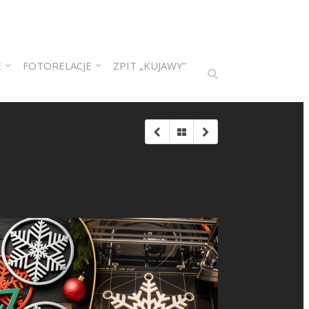
E
FOTORELACJE
ZPIT „KUJAWY”