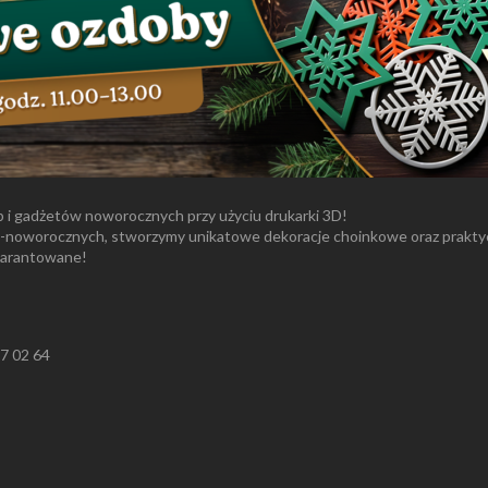
b i gadżetów noworocznych przy użyciu drukarki 3D!
o-noworocznych, stworzymy unikatowe dekoracje choinkowe oraz praktyc
warantowane!
27 02 64