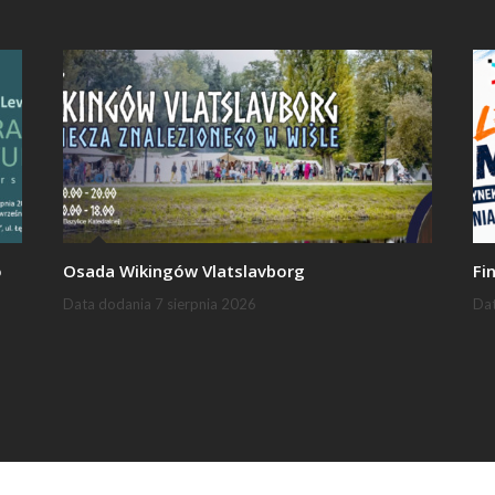
o
Osada Wikingów Vlatslavborg
Fi
Data dodania
7 sierpnia 2026
Da