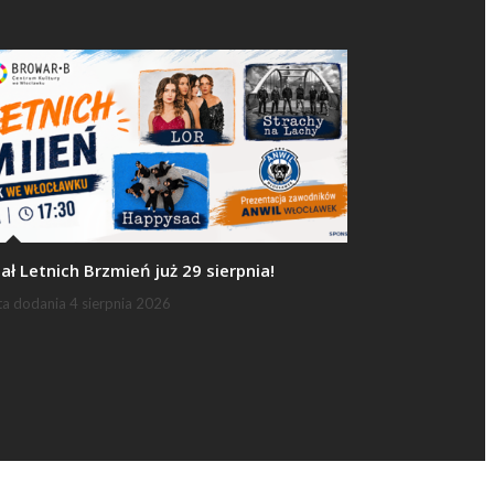
nał Letnich Brzmień już 29 sierpnia!
ta dodania
4 sierpnia 2026