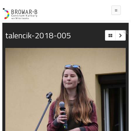
Main
talencik-2018-005