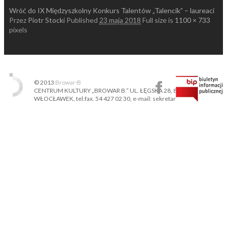
Wróć do IX Międzyszkolny Konkurs Talentów „Talencik” – laureaci
Przez
Piotr Stocki
Published
23 maja 2018
Full size is
1100 × 733
pixels
© 2013
Browar·B
CENTRUM KULTURY „BROWAR B.” UL. ŁĘGSKA 28, 87-800
WŁOCŁAWEK, tel.fax. 54 427 02 30, e-mail: sekretariat@ckbb.pl