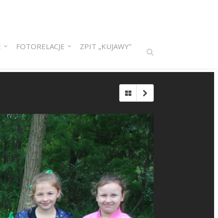
E
FOTORELACJE
ZPIT „KUJAWY”