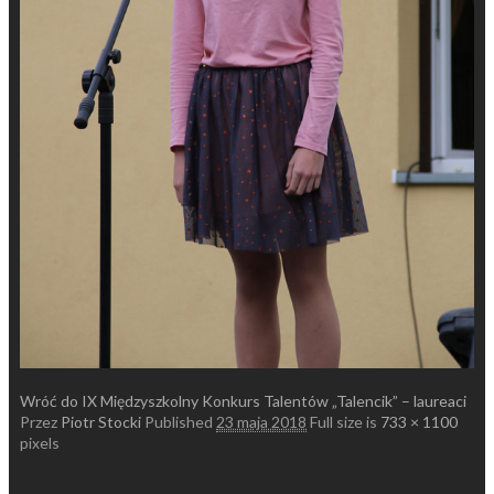
Wróć do IX Międzyszkolny Konkurs Talentów „Talencik” – laureaci
Przez
Piotr Stocki
Published
23 maja 2018
Full size is
733 × 1100
pixels