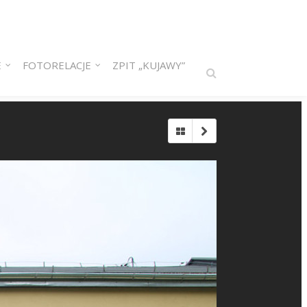
E
FOTORELACJE
ZPIT „KUJAWY”