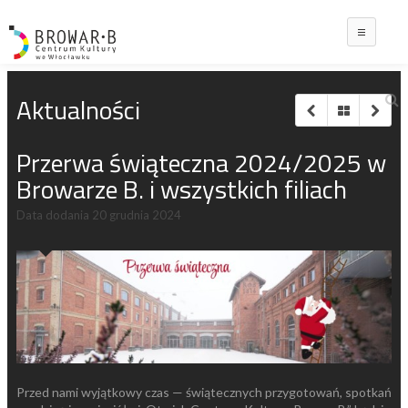
Main
Aktualności
Przerwa świąteczna 2024/2025 w
Browarze B. i wszystkich filiach
Data dodania
20 grudnia 2024
Przed nami wyjątkowy czas — świątecznych przygotowań, spotkań