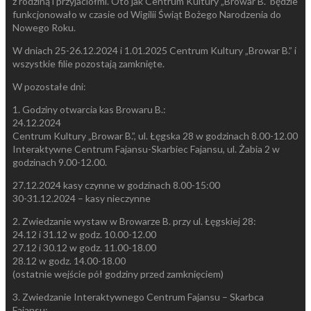
z rodziną i przyjaciółmi. Oto jak Centrum Kultury „Browar B.” będzie
funkcjonowało w czasie od Wigilii Świąt Bożego Narodzenia do
Nowego Roku.
W dniach 25-26.12.2024 i 1.01.2025 Centrum Kultury „Browar B.” i
wszystkie filie pozostają zamknięte.
W pozostałe dni:
1. Godziny otwarcia kas Browaru B.:
24.12.2024
Centrum Kultury „Browar B.”, ul. Łęgska 28 w godzinach 8.00-12.00
Interaktywne Centrum Fajansu-Skarbiec Fajansu, ul. Żabia 2 w
godzinach 9.00-12.00.
27.12.2024 kasy czynne w godzinach 8.00-15:00
30-31.12.2024 – kasy nieczynne
2. Zwiedzanie wystaw w Browarze B. przy ul. Łęgskiej 28:
24.12 i 31.12 w godz. 10.00-12.00
27.12 i 30.12 w godz. 11.00-18.00
28.12 w godz. 14.00-18.00
(ostatnie wejście pół godziny przed zamknięciem)
3. Zwiedzanie Interaktywnego Centrum Fajansu – Skarbca
Fajansu: