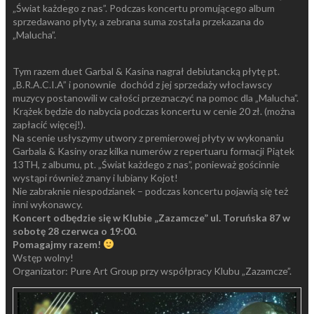
„Świat każdego z nas”. Podczas koncertu promującego album
sprzedawano płyty, a zebrana suma została przekazana do
„Malucha”.
Tym razem duet Garbal & Kasina nagrał debiutancką płytę pt.
„B.R.A.C.I.A” i ponownie dochód z jej sprzedaży włocławscy
muzycy postanowili w całości przeznaczyć na pomoc dla „Malucha”.
Krążek będzie do nabycia podczas koncertu w cenie 20 zł. (można
zapłacić więcej!).
Na scenie usłyszymy utwory z premierowej płyty w wykonaniu
Garbala & Kasiny oraz kilka numerów z repertuaru formacji Piątek
13TH, z albumu, pt. „Świat każdego z nas”, ponieważ gościnnie
wystąpi również znany i lubiany Kojot!
Nie zabraknie niespodzianek – podczas koncertu pojawią się też
inni wykonawcy.
Koncert odbędzie się w Klubie „Zazamcze” ul. Toruńska 87
w
sobotę 28 czerwca o 19:00.
Pomagajmy razem!
Wstęp wolny!
Organizator: Pure Art Group przy współpracy Klubu „Zazamcze”.