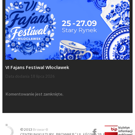
VI Fajans Festiwal Włocławek
Data dodania
18 lipca 2026
Komentowanie jest zamknięte.
© 2013
Browar·B
CENTRUM KULTURY „BROWAR B.” UL. ŁĘGSKA 28, 87-800