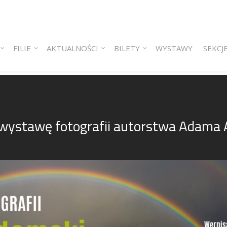
 content
ry content
FILIE
AKTUALNOŚCI
BILETY
WYSTAWY
SEKCJ
wystawę fotografii autorstwa Adama 