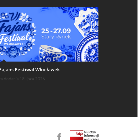
 Fajans Festiwal Włocławek
ta dodania
18 lipca 2026