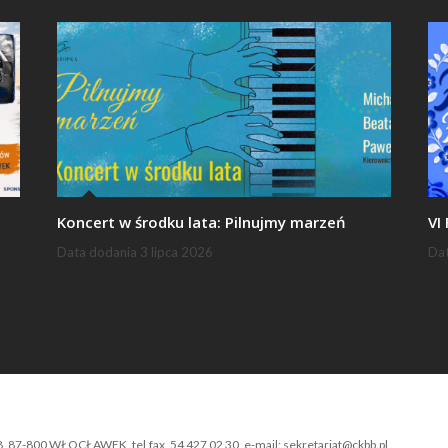
Koncert w środku lata: Pilnujmy marzeń
VI
Data dodania
3 lipca 2026
Da
-800 WŁOCŁAWEK, tel.fax. 54 427 02 30, e-mail: sekretariat@ckbb.pl