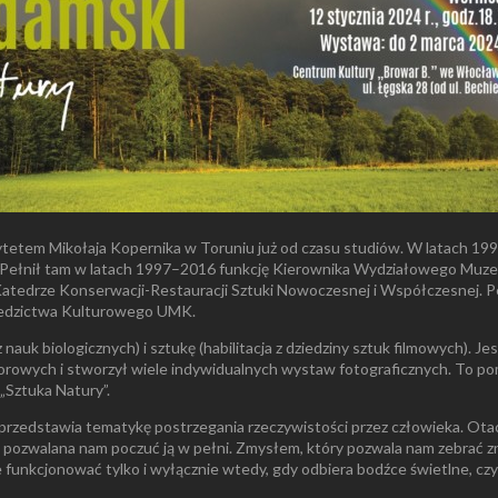
tem Mikołaja Kopernika w Toruniu już od czasu studiów. W latach 1991
a. Pełnił tam w latach 1997–2016 funkcję Kierownika Wydziałowego Muze
tedrze Konserwacji-Restauracji Sztuki Nowoczesnej i Współczesnej. Pe
ziedzictwa Kulturowego UMK.
 nauk biologicznych) i sztukę (habilitacja z dziedziny sztuk filmowych). 
iorowych i stworzył wiele indywidualnych wystaw fotograficznych. To 
„Sztuka Natury”.
 przedstawia tematykę postrzegania rzeczywistości przez człowieka. Ota
pozwalana nam poczuć ją w pełni. Zmysłem, który pozwala nam zebrać zn
 funkcjonować tylko i wyłącznie wtedy, gdy odbiera bodźce świetlne, czyl