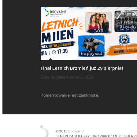
Finał Letnich Brzmień już 29 sierpnia!
Data dodania
4 sierpnia 2026
Komentowanie jest zamknięte.
© 2013
Browar·B
CENTRUM KULTURY „BROWAR B.” UL. ŁĘGSKA 28, 87