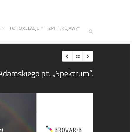
E
FOTORELACJE
ZPIT „KUJAWY”
Adamskiego pt. „Spektrum”.