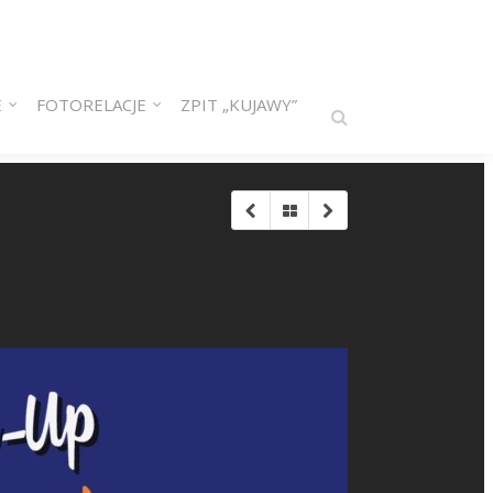
E
FOTORELACJE
ZPIT „KUJAWY”