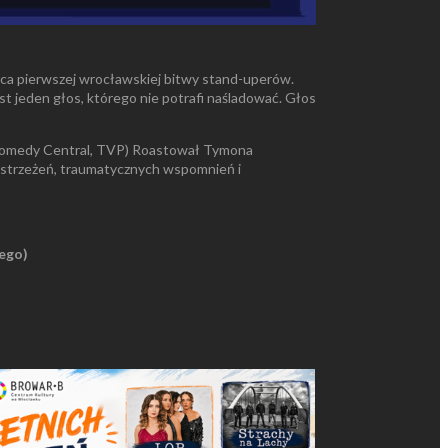
ęzca pierwszej wrocławskiej bitwy stand-uperów.
st jeden głos, którego nie potrafi naśladować. Głos
i, Comedy Central, TVP) Roastował Tymona
ostrzeżeń, traumatycznych wspomnień i
iego)