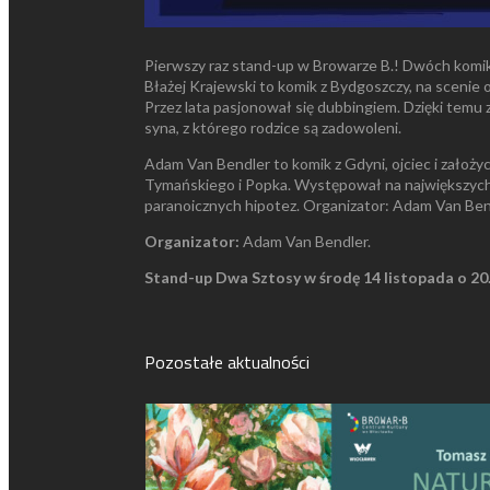
Pierwszy raz stand-up w Browarze B.! Dwóch komik
Błażej Krajewski to komik z Bydgoszczy, na scenie
Przez lata pasjonował się dubbingiem. Dzięki temu 
syna, z którego rodzice są zadowoleni.
Adam Van Bendler to komik z Gdyni, ojciec i założ
Tymańskiego i Popka. Występował na największych 
paranoicznych hipotez. Organizator: Adam Van Bendle
Organizator:
Adam Van Bendler.
Stand-up Dwa Sztosy w środę 14 listopada o 20
Pozostałe aktualności