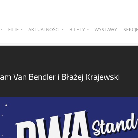
 content
ry content
FILIE
AKTUALNOŚCI
BILETY
WYSTAWY
SEKCJ
m Van Bendler i Błażej Krajewski