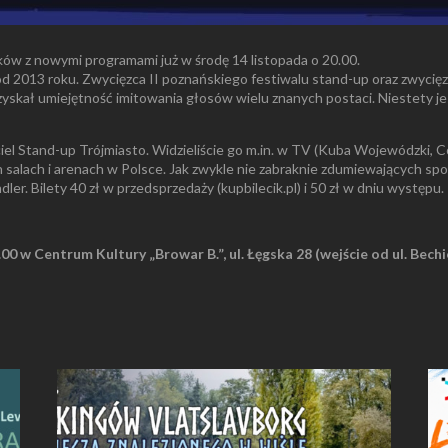
ów z nowymi programami już w środę 14 listopada o 20.00.
 od 2013 roku. Zwycięzca II poznańskiego festiwalu stand-up oraz zwyci
zyskał umiejętność imitowania głosów wielu znanych postaci. Niestety je
yciel Stand-up Trójmiasto. Widzieliście go m.in. w TV (Kuba Wojewódzk
salach i arenach w Polsce. Jak zwykle nie zabraknie zdumiewających sp
r. Bilety 40 zł w przedsprzedaży (kupbilecik.pl) i 50 zł w dniu występu.
.00 w
Centrum Kultury „Browar B.”, ul. Łęgska 28 (wejście od ul. Bech