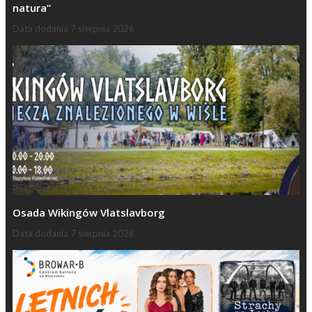
natura”
Data dodania
7 sierpnia 2026
Osada Wikingów Vlatslavborg
Data dodania
7 sierpnia 2026