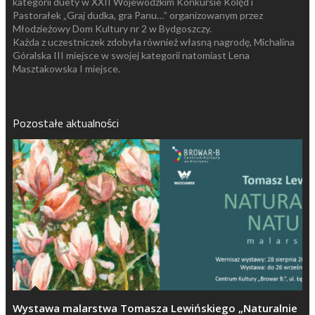
kategorii duety w XXII Wojewódzkim Konkursie Kolęd i
Pastorałek „Graj dudka, gra Panu…” organizowanym przez
Młodzieżowy Dom Kultury nr 2 w Bydgoszczy.
Każda z uczestniczek zdobyła również własną nagrodę, Michalina
Góralska III miejsce w swojej kategorii natomiast Lena
Masztakowska I miejsce.
Pozostałe aktualności
Wystawa malarstwa Tomasza Lewińskiego „Naturalnie