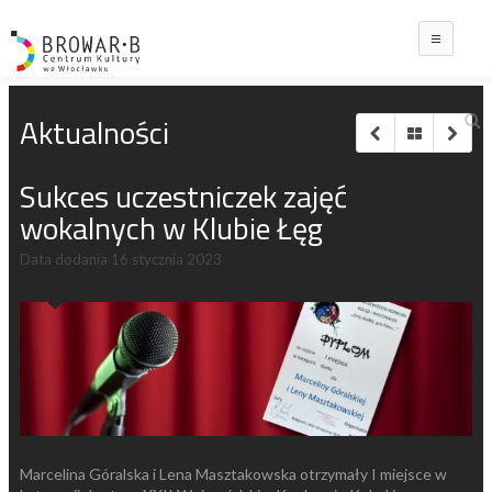
Main
Aktualności
Sukces uczestniczek zajęć
wokalnych w Klubie Łęg
Data dodania
16 stycznia 2023
Marcelina Góralska i Lena Masztakowska otrzymały I miejsce w