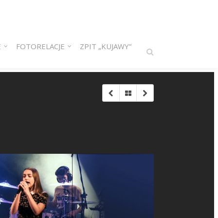
E
FOTORELACJE
ZPIT „KUJAWY”