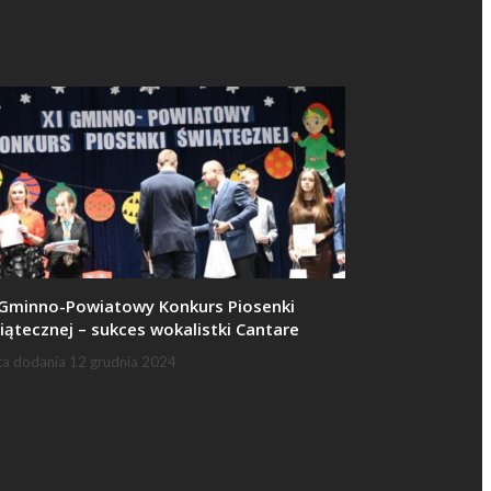
 Gminno-Powiatowy Konkurs Piosenki
iątecznej – sukces wokalistki Cantare
ta dodania
12 grudnia 2024