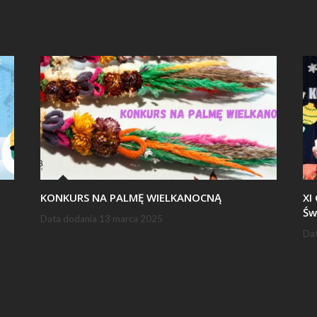
KONKURS NA PALMĘ WIELKANOCNĄ
XI
Św
Data dodania
13 marca 2025
Da