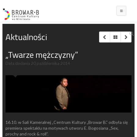
Main
Aktualności
„Twarze mężczyzny”
Data dodania
20 października 2014
16.10. w Sali Kameralnej „Centrum Kultury „Browar B.” odbyła się
premiera spektaklu na motywach utworu E. Bogosiana „Sex,
prochy and rock & roll”.