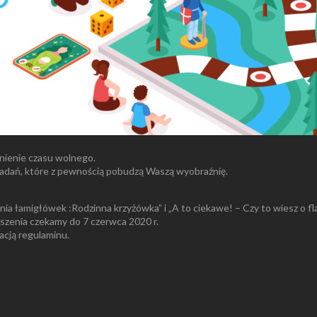
nienie czasu wolnego.
zadań, które z pewnością pobudzą Waszą wyobraźnię.
nia łamigłówek :Rodzinna krzyżówka” i „A to ciekawe! – Czy to wiesz o 
szenia czekamy do 7 czerwca 2020 r.
acją regulaminu.