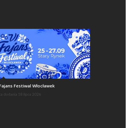
 Fajans Festiwal Włocławek
ta dodania
18 lipca 2026