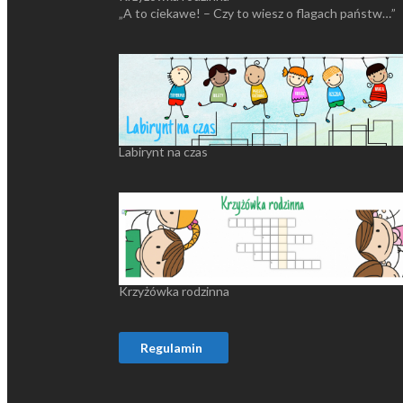
„A to ciekawe! – Czy to wiesz o flagach państw…”
Labirynt na czas
Krzyżówka rodzinna
Regulamin