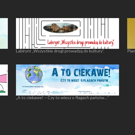
Labirynt „Wszystkie drogi prowadzą do kultury”.
Pla
„A to ciekawe! – Czy to wiesz o flagach państw…”