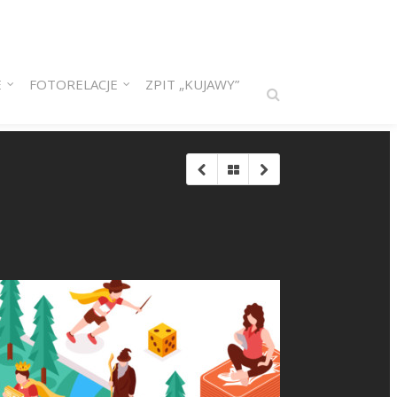
E
FOTORELACJE
ZPIT „KUJAWY”