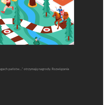
flagach państw…” otrzymają nagrody. Rozwiązania