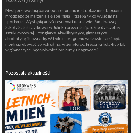
15.00. Wstęp wolny!
Myślą przewodnią barwnego programu jest pokazanie dzieciom i
młodzieży, że marzenia się spełniają – trzeba tylko wyjść im na
spotkanie. Wystąpią artyści cyrkowi i uczniowie Państwowej
Szkoły Sztuki Cyrkowej w Julinku prezentując różne dyscypliny
sztuki cyrkowej – żonglerkę, ekwilibrystykę, gimnastykę,
akrobatykę i klownadę. W trakcie programu widzowie sami będą
mogli spróbować swych sił np. w żonglerce, kręceniu hula-hop lub
w gimnastyce, będą również konkursy z nagrodami.
Pozostałe aktualności