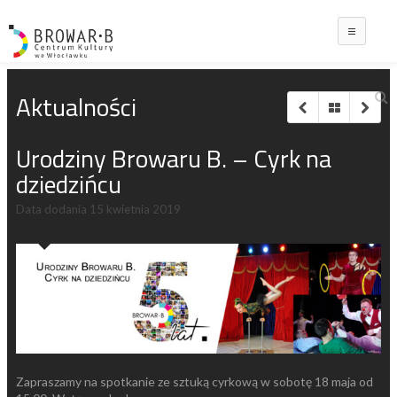
Main
Aktualności
Urodziny Browaru B. – Cyrk na
dziedzińcu
Data dodania
15 kwietnia 2019
Zapraszamy na spotkanie ze sztuką cyrkową w sobotę 18 maja od