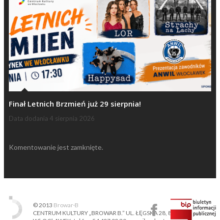
Finał Letnich Brzmień już 29 sierpnia!
Data dodania
4 sierpnia 2026
Komentowanie jest zamknięte.
© 2013
Browar·B
CENTRUM KULTURY „BROWAR B.” UL. ŁĘGSKA 28, 87-800