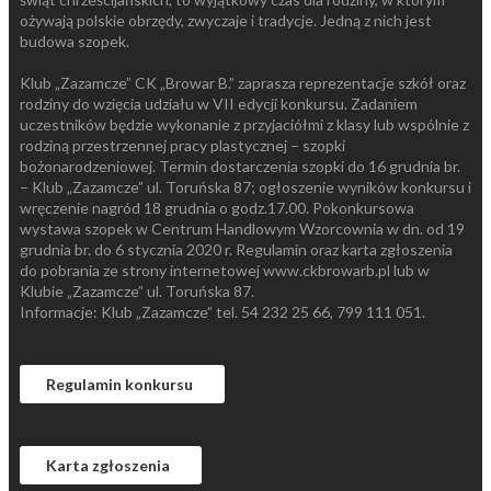
ożywają polskie obrzędy, zwyczaje i tradycje. Jedną z nich jest
budowa szopek.
Klub „Zazamcze” CK „Browar B.” zaprasza reprezentacje szkół oraz
rodziny do wzięcia udziału w VII edycji konkursu. Zadaniem
uczestników będzie wykonanie z przyjaciółmi z klasy lub wspólnie z
rodziną przestrzennej pracy plastycznej – szopki
bożonarodzeniowej. Termin dostarczenia szopki do 16 grudnia br.
– Klub „Zazamcze” ul. Toruńska 87; ogłoszenie wyników konkursu i
wręczenie nagród 18 grudnia o godz.17.00. Pokonkursowa
wystawa szopek w Centrum Handlowym Wzorcownia w dn. od 19
grudnia br. do 6 stycznia 2020 r. Regulamin oraz karta zgłoszenia
do pobrania ze strony internetowej www.ckbrowarb.pl lub w
Klubie „Zazamcze” ul. Toruńska 87.
Informacje: Klub „Zazamcze” tel. 54 232 25 66, 799 111 051.
Regulamin konkursu
Karta zgłoszenia