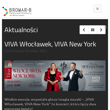
Main
Aktualności
VIVA Włocławek, VIVA New York
Data dodania
26 lutego 2025
Wielkie emocje, wspaniałe głosy i magia muzyki – „VIVA
Włocławek, VIVA New York” to koncert, który łączy dwa
muzyczne światy!