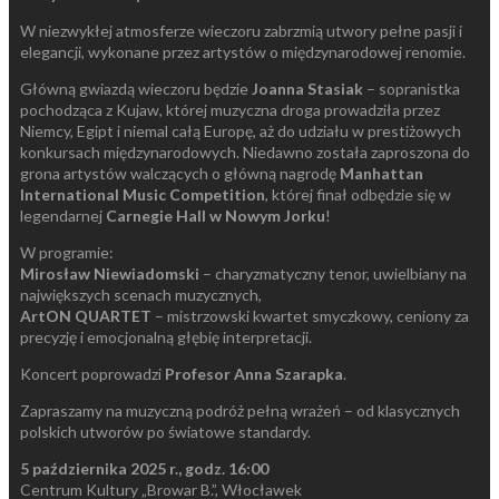
W niezwykłej atmosferze wieczoru zabrzmią utwory pełne pasji i
elegancji, wykonane przez artystów o międzynarodowej renomie.
Główną gwiazdą wieczoru będzie
Joanna Stasiak
– sopranistka
pochodząca z Kujaw, której muzyczna droga prowadziła przez
Niemcy, Egipt i niemal całą Europę, aż do udziału w prestiżowych
konkursach międzynarodowych. Niedawno została zaproszona do
grona artystów walczących o główną nagrodę
Manhattan
International Music Competition
, której finał odbędzie się w
legendarnej
Carnegie Hall w Nowym Jorku
!
W programie:
Mirosław Niewiadomski
– charyzmatyczny tenor, uwielbiany na
największych scenach muzycznych,
ArtON QUARTET
– mistrzowski kwartet smyczkowy, ceniony za
precyzję i emocjonalną głębię interpretacji.
Koncert poprowadzi
Profesor Anna Szarapka
.
Zapraszamy na muzyczną podróż pełną wrażeń – od klasycznych
polskich utworów po światowe standardy.
5 października 2025 r., godz. 16:00
Centrum Kultury „Browar B.”, Włocławek