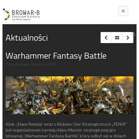
Main
Aktualności
Warhammer Fantasy Battle
Data dodania
9 marca 2015
Klub „Stara Remiza” wraz z Klubem Gier Strategicznych „FENIX”
był organizatorem turnieju klasy Master strategicznej gry
bitewnej „Warhammer Fantasy Battle”, który odbył się w dniach